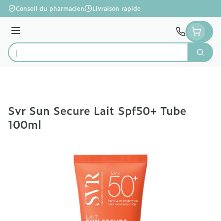
Aller au contenu
Conseil du pharmacien
Livraison rapide
Menu
Cherc
Rechercher
Svr Sun Secure Lait Spf50+ Tube
100ml