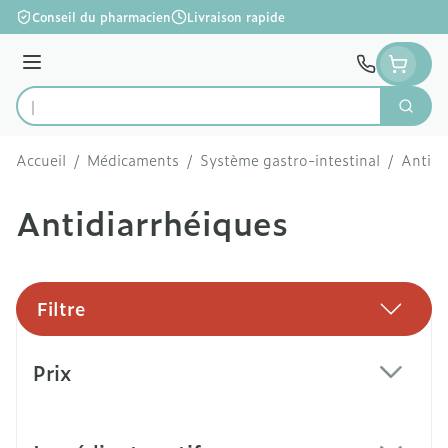
Aller au contenu
Conseil du pharmacien
Livraison rapide
Menu
Cherc
Rechercher
Accueil
/
Médicaments
/
Système gastro-intestinal
/
Antidi
Antidiarrhéiques
Filtre
Passer à la liste des produits
Prix
filter