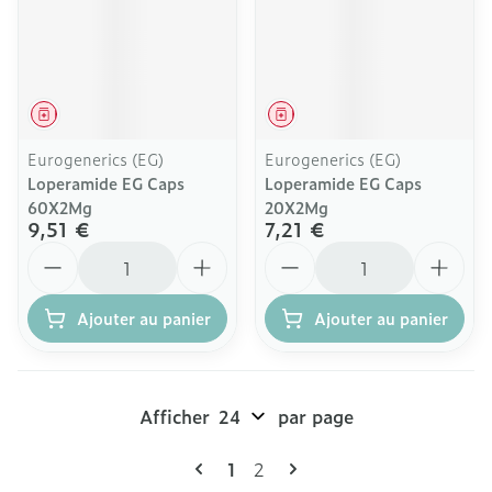
Médicament
Médicament
Eurogenerics (EG)
Eurogenerics (EG)
Loperamide EG Caps
Loperamide EG Caps
60X2Mg
20X2Mg
9,51 €
7,21 €
Quantité
Quantité
Ajouter au panier
Ajouter au panier
Afficher
par page
Pages
Vous lisez actuellement la pag
Page
1
2