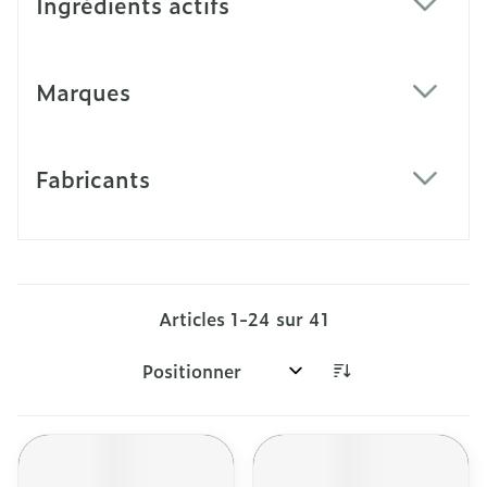
Ingrédients actifs
filter
Marques
filter
Fabricants
filter
Articles
1
-
24
sur
41
Trier par: