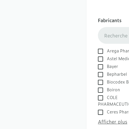
Mix toux sèche 
Piles
Soins des mains
Massage - inhal
Accessoires
Fabricants
Hygiène des ma
Matériel stérile
filter
Manucure & péd
Système hormo
Bouche
Arega Pha
Astel Medi
Bouche sèche
Bayer
Brosses à dents 
Bepharbel
Accessoires inte
Biocodex B
fil dentaire
Boiron
Prothèses denta
COLE
PHARMACEUTI
Afficher plus
Ceres Pha
Afficher plus