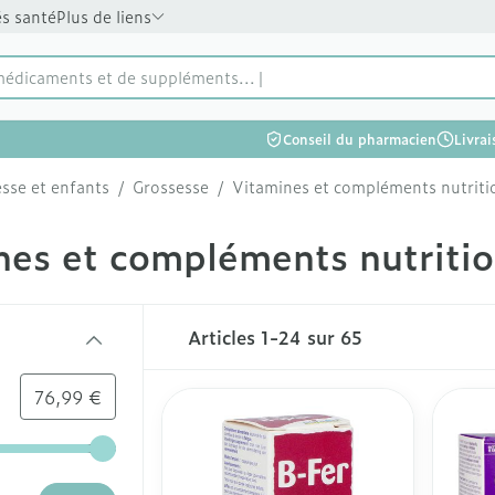
és santé
Plus de liens
médicaments et de suppléments
Conseil du pharmacien
Livrai
ticles de Beauté, soins et hygiène
ticles de Régime, alimentation & vitamines
ticles de Grossesse et enfants
ticles de Vitalité 50+
ticles de Naturopathie
ticles de Soins à domicile et premiers soins
ticles de Animaux et insectes
rticles de Médicaments
sse et enfants
/
Grossesse
/
Vitamines et compléments nutriti
evelu et des
ttes
Nez
Vitamines et compléments
Enfants
Soins des plaies
Protecti
Diabète
Aliment
Minérau
e vasculaire
Vue
Huiles essentielles
Chat
Gynécologie
Muscles 
Tisanes
rie Beauté, soins et hygiène
alimentaires
tonique
nes et compléments nutritio
epas
ernité
ntilles
Spray
Poux
Feutre
Après-so
Glucomè
Chien
er les cheveux
Vitamine A
Minérau
étit
les
Dents
Gants
Lèvres
Bandelet
Chat
ulant du
Sexualité
Gemmothérapie
Pigeons et oiseaux
Voies urinaires
Bas de 
Luminot
rie Régime, alimentation & vitamines
ste des produits
r chevelu -
Anti-oxydants - détox
Vitamin
aiguilles
Yeux
binaisons
Soins et hygiene
Cicatrisants
Banc sol
Autres 
Articles
1
-
24
sur
65
s d'insectes
Acides aminés
Autres p
 chaussettes
rie Grossesse et enfants
sses
ompléments
Lavage oculaire
Vitamines et compléments
Brûlures
Préparat
ts - gel &
Peau
-
Douleur et fièvre
ale
Valeur maximale
Calcium
Ronflements
Oligo-éléments
Soins des plaies
Jambes 
Phytoth
76,99 €
nutritionnels
Aiguille
Humeur 
Collyre
Afficher plus
Afficher
intestinal
insuline
ie Vitalité 50+
Afficher plus
Désinfec
Afficher plus
bébés - enfants
ux
Crème - gel
touches fléchées gauche et droite pour ajuster les valeur
Afficher
Mycose
Premiers soins
Hygiène
rie Naturopathie
Griffes et sabots
Yeux secs
Puces et