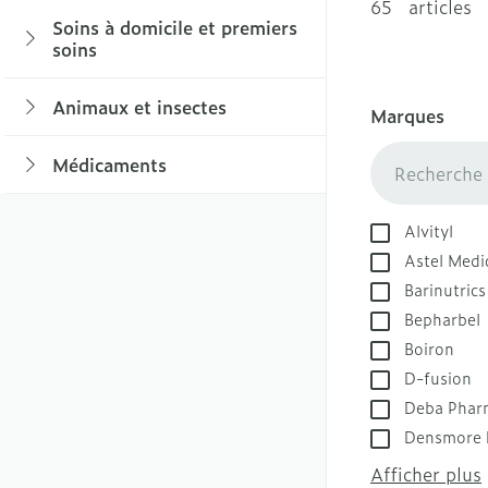
Foie, vésicule bi
65 articles
Bébés
Soins à domicile et premiers
pancréas
Thé, Tisane, Inf
soins
Sucettes et acce
Soins du corps
Lingerie
Nausées vomis
Aliments pour 
Afficher le sous-menu pour la catégor
Chiens
Langes/couches
Bain et douche
Laxatifs
Alimentation de
Soutiens-gorge
Animaux et insectes
Marques
Dents
Afficher le sous-menu pour la catégo
Déodorants
filter
Afficher plus
Alimentation sp
Lingerie de mat
Alimentation - l
Médicaments
Problèmes cuta
Afficher plus
Afficher le sous-menu pour la catég
irritée
Afficher plus
Incontinence
Hémorroïdes
Alvityl
Épilation
Alèses
Astel Medi
Afficher plus
Culottes d'inco
Barinutrics
Système respira
Bepharbel
Protections
Lèvres
Boiron
Slips absorbant
D-fusion
Hydratants
Toux
Afficher plus
Deba Phar
Boutons de fièv
Toux sèche
Densmore 
Toux grasse
Soins à domicil
Afficher plus
Mains