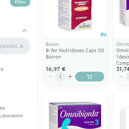
liaire et
Nutrithérapie et bien-être
Filtre
Muscles et articulations
Boutons 
usion
Podologie
Bain et
Stomie
Yeux
Anti-pr
ssoires
Oreilles
sement
bébés
Cold - Hot thérapie -
ie Soins à domicile et premiers soins
Poche s
Muscles et articulations
Nez
Digesti
chaud/froid
Répulsif
Système nerveux
 sport
Bouchons d'oreilles
Plaque 
Poux
Gorge
Boîtes à pansements
rie Animaux et insectes
écifique
ernité
Nettoyage des oreilles
accessoi
Os, muscles et articulations
ait
Dispositifs médicaux
Boiron
Omnib
nés, peau
Gouttes auriculaires
Senteur
orie Médicaments
B-fer Nutridoses Caps 50
Omnib
Insomnie, anxiété et stress
Afficher plus
Afficher plus
Acné
Boiron
1desi
Instrum
Comp
Pieds et jambes
16,97 €
31,7
ca
Tests de diagnostic
Spécifi
Arrêter de fumer
Quantité
Quant
ntinence
Pieds secs, callosités et
homme
Yeux
toire
Matérie
crevasses
Alcootest
Soins d
Anti-inf
Ampoules
Tensiomètre
Respira
s anatomiques
Infections
Déodora
Antialle
Callosités
Test de cholestérol
Salle de
inflamm
ma
Soins du
re
Cors
Cardiofréquencemètre
Lit
Déconge
Laboratoire
Immunité
Afficher plus
Afficher plus
Escarres
e
Glauco
Maquill