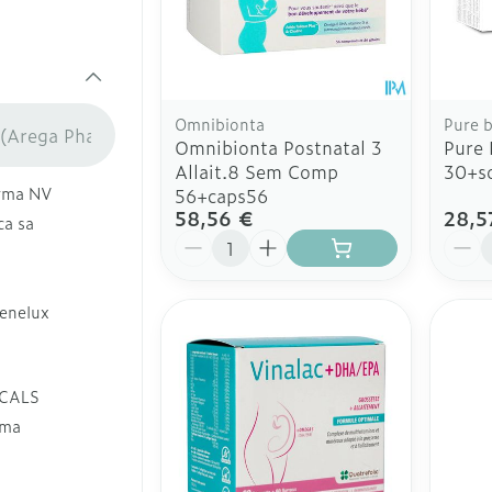
Afficher
- toux grasse
Afficher
Pinceaux
Ongles
Aérosolthérapie et oxygène
ations
Allergie
maquill
ins
Vernis à ongles
appareils aérosol
Oreille
Eye-line
icure
nal
Mycose des ongles
Accessoires aérosol
Omnibionta
Pure 
Mascara
Médicaments anti-tumoraux
Omnibionta Postnatal 3
Pure 
Rongement des ongles
Oxygène
Ombres 
Allait.8 Sem Comp
30+so
rma NV
Renforcement des ongles
56+caps56
Afficher
58,56 €
28,5
ca sa
Afficher plus
Quantité
Quant
électriques
Ronflem
Compléments nutritionnels
rdentaires -
enelux
ires
CALS
rma