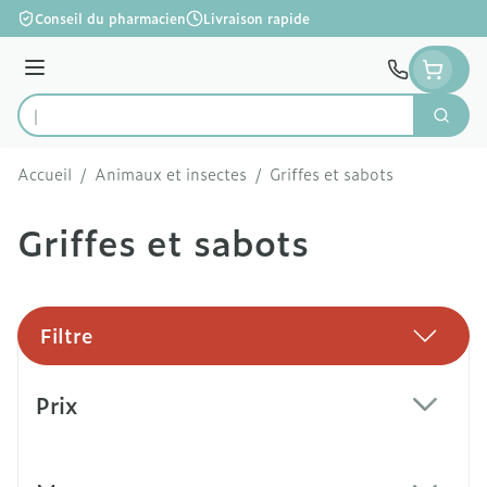
Aller au contenu
Conseil du pharmacien
Livraison rapide
Menu
Cherc
Rechercher
Accueil
/
Animaux et insectes
/
Griffes et sabots
Griffes et sabots
Filtre
Passer à la liste des produits
Prix
filter