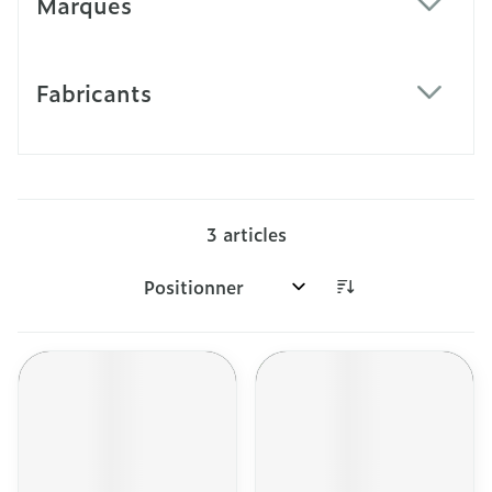
Marques
filter
Fabricants
filter
3
articles
Trier par: