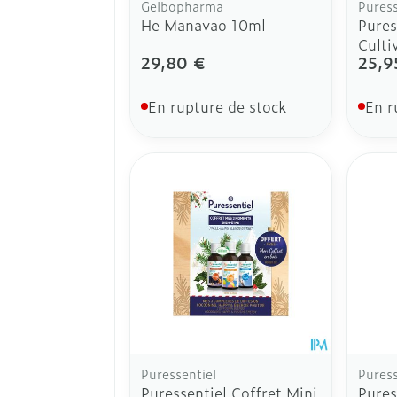
Gelbopharma
Puress
He Manavao 10ml
Pures
Culti
29,80 €
25,9
En rupture de stock
En r
Puressentiel
Puress
Puressentiel Coffret Mini
Pures