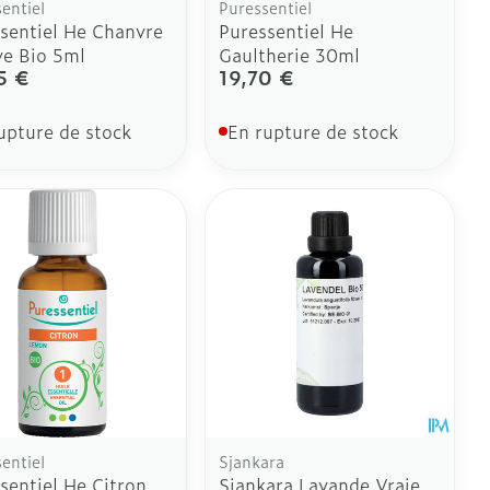
entiel
Puressentiel
sentiel He Chanvre
Puressentiel He
ve Bio 5ml
Gaultherie 30ml
5 €
19,70 €
upture de stock
En rupture de stock
entiel
Sjankara
sentiel He Citron
Sjankara Lavande Vraie