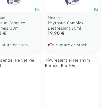
sun
Phytosun
osun Complex
Phytosun Complex
iness 30ml
Destressant 30ml
8 €
19,98 €
upture de stock
En rupture de stock