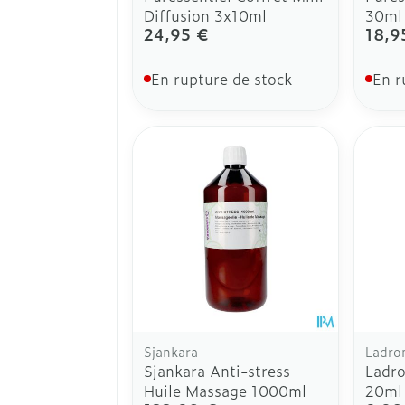
Diffusion 3x10ml
30ml
24,95 €
18,9
En rupture de stock
En r
Sjankara
Ladro
Sjankara Anti-stress
Ladro
Huile Massage 1000ml
20ml