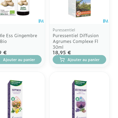
 plus
 plus
 et ustensiles de
Coude
Médications diverses
Autobronzants
age
Cheville et pieds
rs
Afficher plus
Cheveux
Puressentiel
Rasage
s
le Ess Gingembre
Puressentiel Diffusion
à paupières
Bio
Agrumes Complexe Fl
30ml
 plus
9 €
18,95 €
CBD
Ajouter au panier
Ajouter au panier
ent