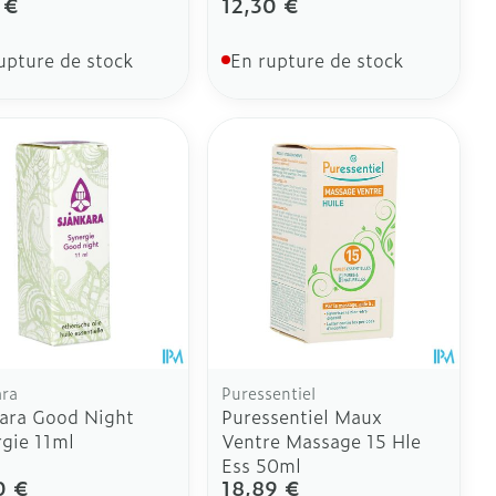
 €
12,30 €
upture de stock
En rupture de stock
ara
Puressentiel
ara Good Night
Puressentiel Maux
gie 11ml
Ventre Massage 15 Hle
Ess 50ml
0 €
18,89 €