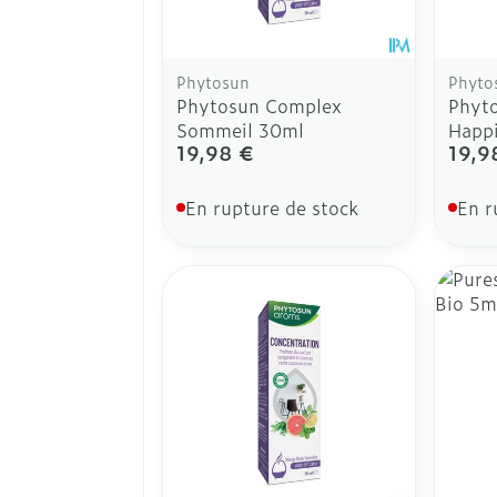
Phytosun
Phyto
Phytosun Complex
Phyt
Sommeil 30ml
Happ
19,98 €
19,9
En rupture de stock
En r