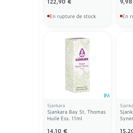
122,90 €
9,98
En rupture de stock
En r
Sjankara
Sjank
Sjankara Bay St. Thomas
Sjank
Huile Ess. 11ml
Syner
14,10 €
15,2