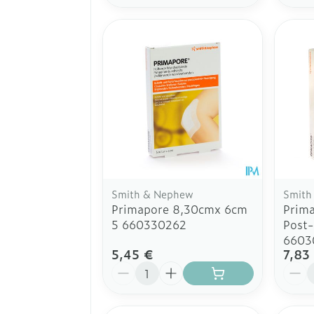
Smith & Nephew
Smith
Primapore 8,30cmx 6cm
Prim
5 660330262
Post
6603
5,45 €
7,83
Quantité
Quant