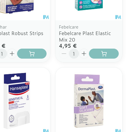
 plus
 plus
 et ustensiles de
Coude
Médications diverses
Autobronzants
age
Cheville et pieds
rs
har
Febelcare
Afficher plus
last Robust Strips
Febelcare Plast Elastic
Cheveux
Rasage
s
Mix 20
 €
4,95 €
à paupières
ité
Quantité
 plus
CBD
ent