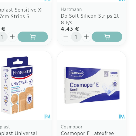
plast Sensitive Xl
Hartmann
Dp Soft Silicon Strips 2t
cm Strips 5
8 P/s
 €
4,43 €
ité
Quantité
plast
Cosmopor
plast Universal
Cosmopor E Latexfree