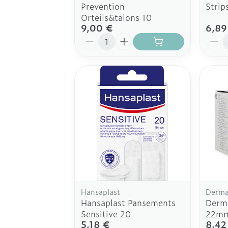
Prevention
Strip
Orteils&talons 10
9,00 €
6,89
Quantité
Quant
Hansaplast
Derma
Hansaplast Pansements
Derma
Sensitive 20
22mm
5,18 €
8,42