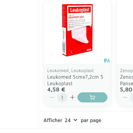
Leukomed, Leukoplast
Zenop
Leukomed 5cmx7,2cm 5
Zenos
Leukoplast
Pans
4,58 €
5,80
Quantité
Quant
Afficher
par page