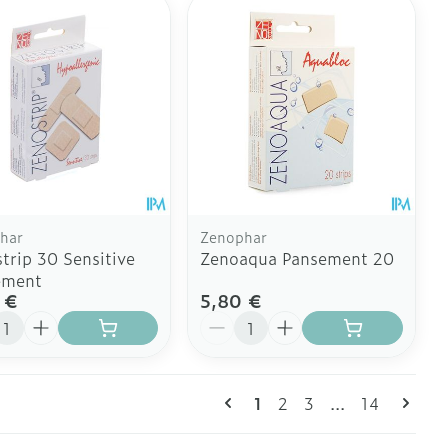
har
Zenophar
trip 30 Sensitive
Zenoaqua Pansement 20
ement
 €
5,80 €
ité
Quantité
Pages
Vous lisez actuellement 
Page
Page
Page
1
2
3
...
14