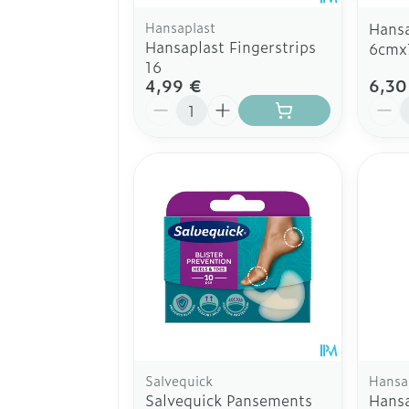
Hansaplast
Hansa
Hansaplast Fingerstrips
6cmx7
16
4,99 €
6,30
Quantité
Quant
Salvequick
Hansa
Salvequick Pansements
Hansa