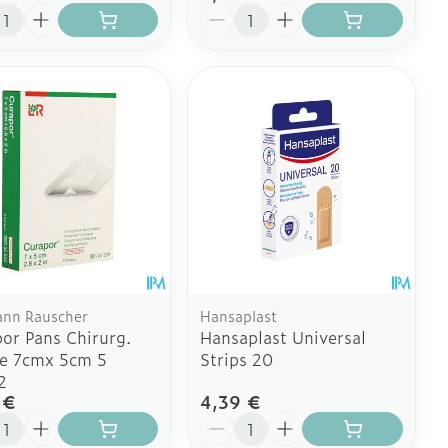
ité
Quantité
nn Rauscher
Hansaplast
or Pans Chirurg.
Hansaplast Universal
le 7cmx 5cm 5
Strips 20
2
 €
4,39 €
ité
Quantité