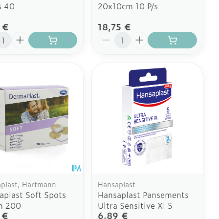
s 40
20x10cm 10 P/s
 €
18,75 €
ité
Quantité
plast, Hartmann
Hansaplast
plast Soft Spots
Hansaplast Pansements
 200
Ultra Sensitive Xl 5
 €
6,89 €