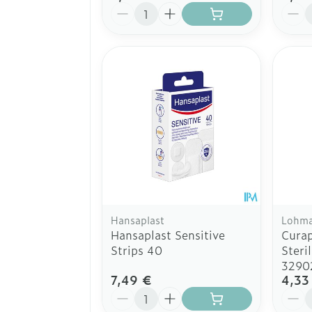
Quantité
Quant
Hansaplast
Lohma
Hansaplast Sensitive
Curap
Strips 40
Steri
3290
7,49 €
4,33
Quantité
Quant