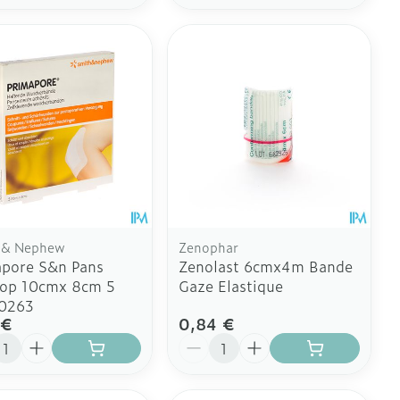
 & Nephew
Zenophar
apore S&n Pans
Zenolast 6cmx4m Bande
-op 10cmx 8cm 5
Gaze Elastique
0263
 €
0,84 €
ité
Quantité