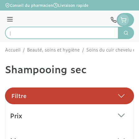
Aller au contenu
Conseil du pharmacien
Livraison rapide
Menu
Cherc
Rechercher
Accueil
/
Beauté, soins et hygiène
/
Soins du cuir chevelu et
Shampooing sec
Filtre
Passer à la liste des produits
Prix
filter