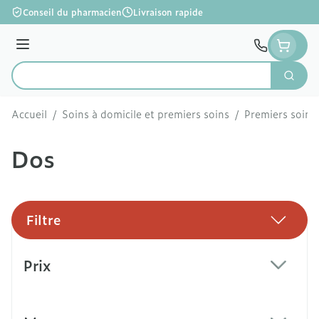
Aller au contenu
Conseil du pharmacien
Livraison rapide
Menu
Cherc
Rechercher
Accueil
/
Soins à domicile et premiers soins
/
Premiers soins
Dos
Filtre
Passer à la liste des produits
Prix
filter