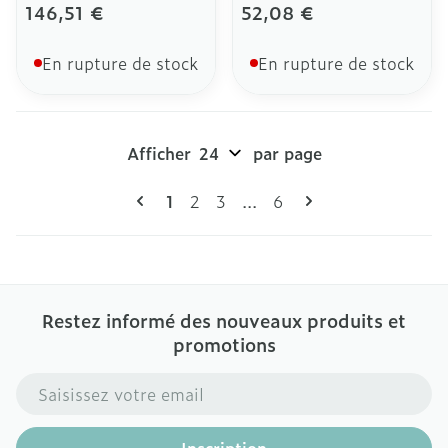
146,51 €
52,08 €
En rupture de stock
En rupture de stock
Afficher
par page
Pages
Vous lisez actuellement la page
Page
Page
Page
1
2
3
...
6
Restez informé des nouveaux produits et
promotions
Adresse mail