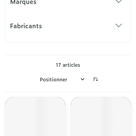
Marques
filter
Fabricants
filter
17
articles
Trier par: