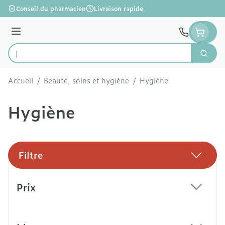
Aller au contenu
Conseil du pharmacien
Livraison rapide
Menu
Cherc
Rechercher
Accueil
/
Beauté, soins et hygiène
/
Hygiène
Hygiène
Filtre
Passer à la liste des produits
Prix
filter