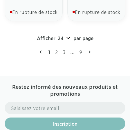
En rupture de stock
En rupture de stock
Afficher
par page
Pages
Vous lisez actuellement la page
Page
Page
Page
1
2
3
...
9
Restez informé des nouveaux produits et
promotions
Adresse mail
Inscription