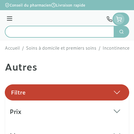
Aller au contenu
Conseil du pharmacien
Livraison rapide
Menu
Cherc
Rechercher
Accueil
/
Soins à domicile et premiers soins
/
Incontinence
/
Autres
Filtre
Passer à la liste des produits
Prix
filter