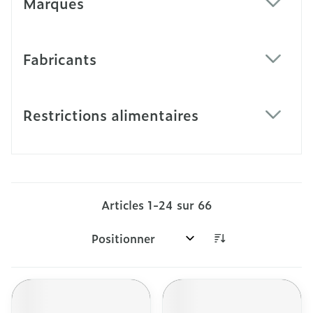
Marques
filter
Fabricants
filter
Restrictions alimentaires
filter
Articles
1
-
24
sur
66
Trier par: