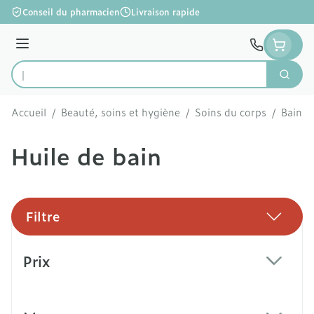
Aller au contenu
Conseil du pharmacien
Livraison rapide
Menu
Cherc
Rechercher
Accueil
/
Beauté, soins et hygiène
/
Soins du corps
/
Bain e
Huile de bain
Filtre
Passer à la liste des produits
Prix
filter