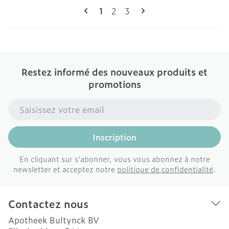
Pages
Vous lisez actuellement la page
Page
Page
1
2
3
Restez informé des nouveaux produits et
promotions
Adresse mail
Inscription
En cliquant sur s'abonner, vous vous abonnez à notre
newsletter et acceptez notre
politique de confidentialité
.
Contactez nous
Apotheek Bultynck BV