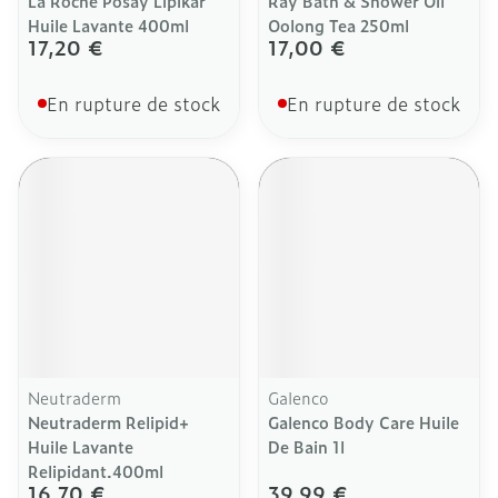
La Roche Posay Lipikar
Ray Bath & Shower Oil
Huile Lavante 400ml
Oolong Tea 250ml
17,20 €
17,00 €
En rupture de stock
En rupture de stock
Neutraderm
Galenco
Neutraderm Relipid+
Galenco Body Care Huile
Huile Lavante
De Bain 1l
Relipidant.400ml
16,70 €
39,99 €