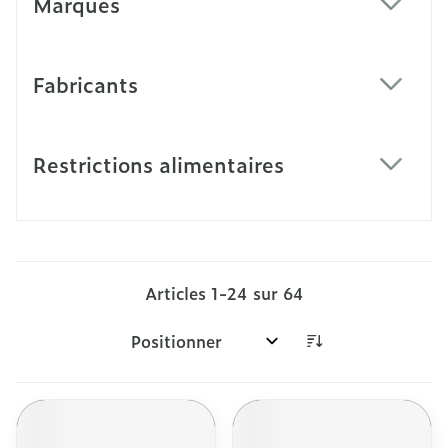
Marques
filter
Fabricants
filter
Restrictions alimentaires
filter
Articles
1
-
24
sur
64
Trier par: