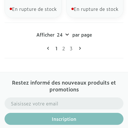
En rupture de stock
En rupture de stock
Afficher
par page
Pages
Vous lisez actuellement la page
Page
Page
1
2
3
Restez informé des nouveaux produits et
promotions
Adresse mail
Inscription