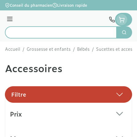
Aller au contenu
Conseil du pharmacien
Livraison rapide
Menu
Cherc
Rechercher
Accueil
/
Grossesse et enfants
/
Bébés
/
Sucettes et accesso
Accessoires
Filtre
Passer à la liste des produits
Prix
filter