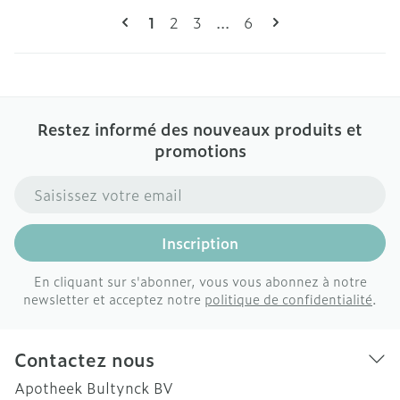
Pages
Vous lisez actuellement la page
Page
Page
Page
1
2
3
...
6
Restez informé des nouveaux produits et
promotions
Adresse mail
Inscription
En cliquant sur s'abonner, vous vous abonnez à notre
newsletter et acceptez notre
politique de confidentialité
.
Contactez nous
Apotheek Bultynck BV