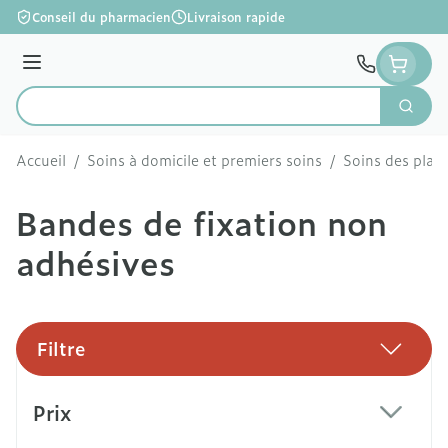
Aller au contenu
Conseil du pharmacien
Livraison rapide
Menu
Cherc
Rechercher
Accueil
/
Soins à domicile et premiers soins
/
Soins des plaie
Bandes de fixation non
adhésives
Filtre
Passer à la liste des produits
Prix
filter