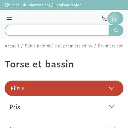
Aller au contenu
Conseil du pharmacien
Livraison rapide
Menu
Cherc
Rechercher
Accueil
/
Soins à domicile et premiers soins
/
Premiers soins
Torse et bassin
Filtre
Passer à la liste des produits
Prix
filter