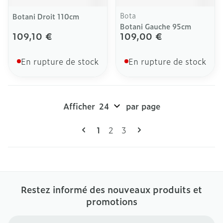
Bota
Botani Droit 110cm
Botani Gauche 95cm
109,10 €
109,00 €
En rupture de stock
En rupture de stock
Afficher
par page
Pages
Vous lisez actuellement la page
Page
Page
1
2
3
Restez informé des nouveaux produits et
promotions
Adresse mail