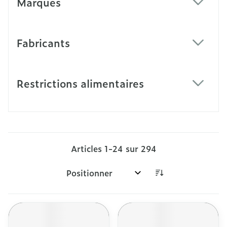
Marques
filter
Fabricants
filter
Restrictions alimentaires
filter
Articles
1
-
24
sur
294
Trier par: