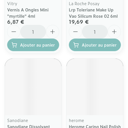
Vitry
La Roche Posay
Vernis A Ongles Mini
Lrp Toleriane Make Up
"myrtille" 4ml
Vao Silicum Rose 02 6ml
6,87 €
19,69 €
Quantité
Quantité
Ajouter au panier
Ajouter au panier
Sanodiane
herome
Sanodiane Dissolvant
Herome Caring Nail Polish