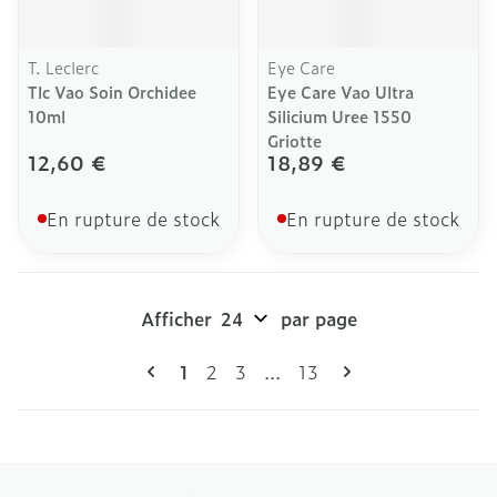
T. Leclerc
Eye Care
Tlc Vao Soin Orchidee
Eye Care Vao Ultra
10ml
Silicium Uree 1550
Griotte
12,60 €
18,89 €
En rupture de stock
En rupture de stock
Afficher
par page
Pages
Vous lisez actuellement la page
Page
Page
Page
1
2
3
...
13