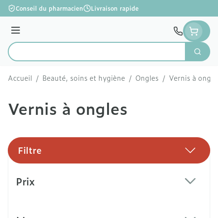
Aller au contenu
Conseil du pharmacien
Livraison rapide
Menu
Cherc
Rechercher
Accueil
/
Beauté, soins et hygiène
/
Ongles
/
Vernis à ongle
Vernis à ongles
Filtre
Passer à la liste des produits
Prix
filter