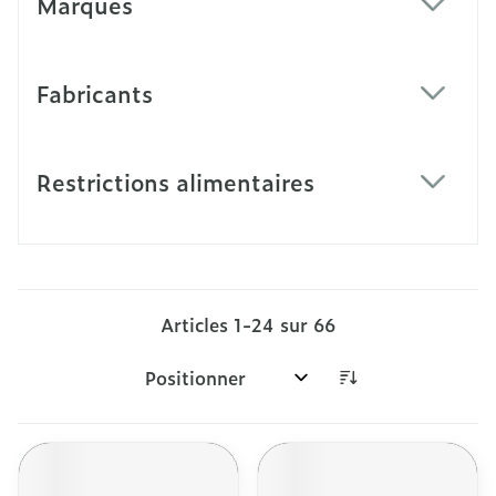
Marques
filter
Fabricants
filter
Restrictions alimentaires
filter
Articles
1
-
24
sur
66
Trier par: