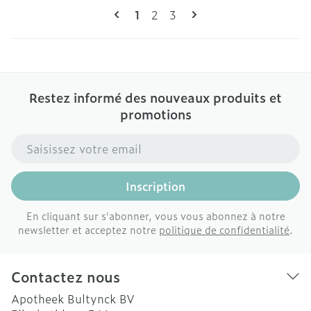
Pages
Vous lisez actuellement la page
Page
Page
1
2
3
Restez informé des nouveaux produits et
promotions
Adresse mail
Inscription
En cliquant sur s'abonner, vous vous abonnez à notre
newsletter et acceptez notre
politique de confidentialité
.
Contactez nous
Apotheek Bultynck BV