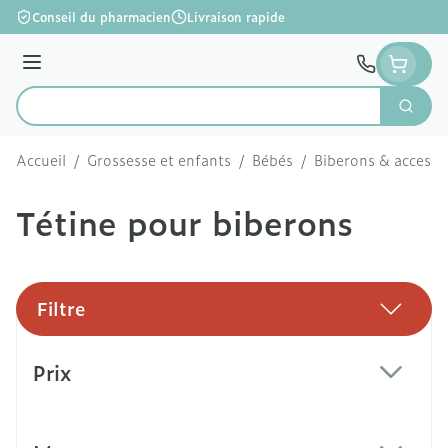
Aller au contenu
Conseil du pharmacien
Livraison rapide
Menu
Cherc
Rechercher
Accueil
/
Grossesse et enfants
/
Bébés
/
Biberons & accesso
Tétine pour biberons
Filtre
Passer à la liste des produits
Prix
filter