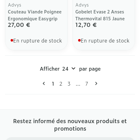
Advys
Advys
Couteau Viande Poignee
Gobelet Evase 2 Anses
Ergonomique Easygrip
Thermovital 815 Jaune
27,00 €
12,70 €
En rupture de stock
En rupture de stock
Afficher
par page
Pages
Vous lisez actuellement la page
Page
Page
Page
1
2
3
...
7
Restez informé des nouveaux produits et
promotions