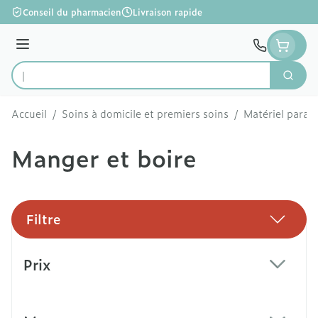
Aller au contenu
Conseil du pharmacien
Livraison rapide
Menu
Cherc
Rechercher
Accueil
/
Soins à domicile et premiers soins
/
Matériel param
Manger et boire
Filtre
Passer à la liste des produits
Prix
filter