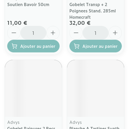
Soutien Bavoir 50cm
Gobelet Transp + 2
Poignees Stand. 285ml
Homecraft
11,00 €
32,00 €
Quantité
Quantité
Ajouter au panier
Ajouter au panier
Advys
Advys
Gobelet Rainures 2 Becs
Planche A Tartiner Synth.