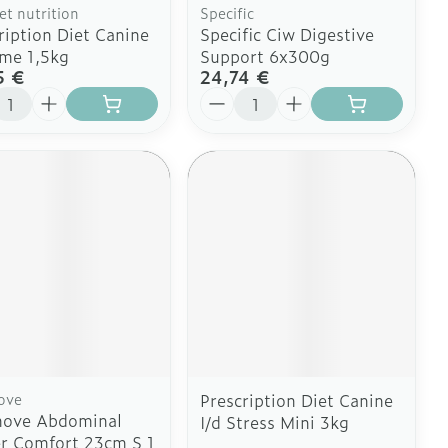
pet nutrition
Specific
ription Diet Canine
Specific Ciw Digestive
me 1,5kg
Support 6x300g
5 €
24,74 €
ité
Quantité
ove
Prescription Diet Canine
move Abdominal
I/d Stress Mini 3kg
r Comfort 23cm S 1