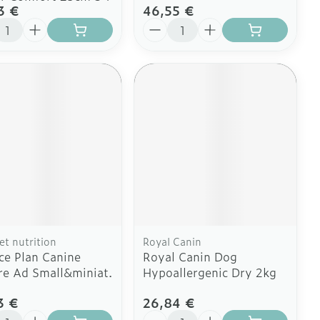
3 €
46,55 €
ité
Quantité
pet nutrition
Royal Canin
ce Plan Canine
Royal Canin Dog
e Ad Small&miniat.
Hypoallergenic Dry 2kg
3 €
26,84 €
ité
Quantité