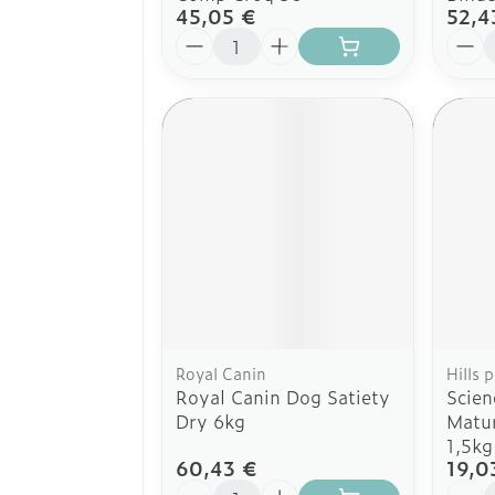
45,05 €
52,4
Quantité
Quant
Royal Canin
Hills 
Royal Canin Dog Satiety
Scien
Dry 6kg
Matur
1,5kg
60,43 €
19,0
Quantité
Quant