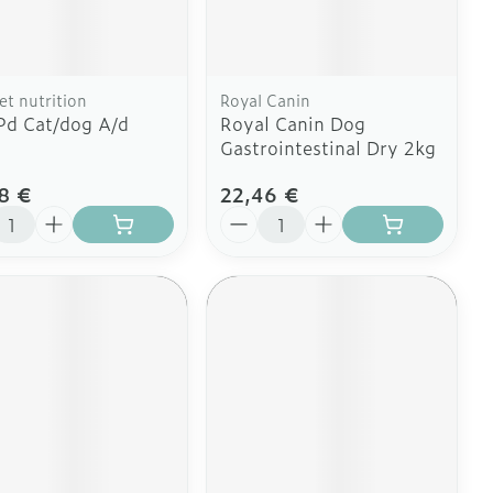
 plus
 plus
 et ustensiles de
Coude
Médications diverses
Autobronzants
age
Cheville et pieds
rs
pet nutrition
Royal Canin
Afficher plus
 Pd Cat/dog A/d
Royal Canin Dog
Cheveux
Rasage
s
Gastrointestinal Dry 2kg
à paupières
8 €
22,46 €
 plus
ité
Quantité
CBD
ent