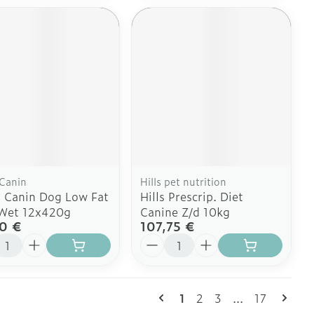
 Canin
Hills pet nutrition
 Canin Dog Low Fat
Hills Prescrip. Diet
 Wet 12x420g
Canine Z/d 10kg
0 €
107,75 €
ité
Quantité
Pages
Vous lisez actuellement
Page
Page
Page
1
2
3
...
17