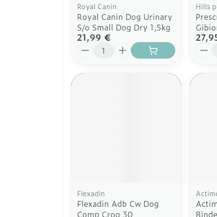
Royal Canin
Hills 
Royal Canin Dog Urinary
Presc
S/o Small Dog Dry 1,5kg
Gibio
21,99 €
27,9
Quantité
Quant
Flexadin
Actim
Flexadin Adb Cw Dog
Acti
Comp Croq 30
Binde