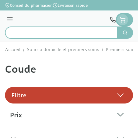
Aller au contenu
Conseil du pharmacien
Livraison rapide
Menu
Cherc
Rechercher
Accueil
/
Soins à domicile et premiers soins
/
Premiers soins
Coude
Filtre
Passer à la liste des produits
Prix
filter