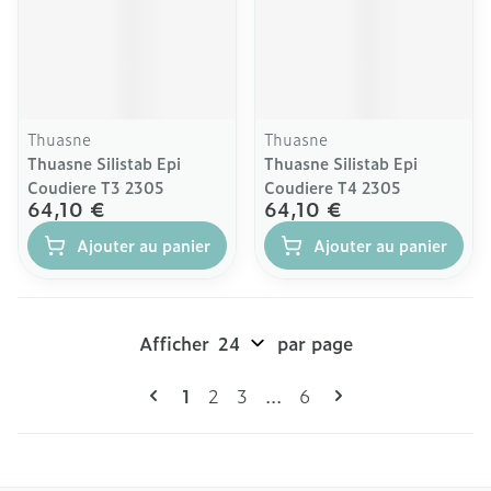
Thuasne
Thuasne
Thuasne Silistab Epi
Thuasne Silistab Epi
Coudiere T3 2305
Coudiere T4 2305
64,10 €
64,10 €
Ajouter au panier
Ajouter au panier
Afficher
par page
Pages
Vous lisez actuellement la page
Page
Page
Page
1
2
3
...
6