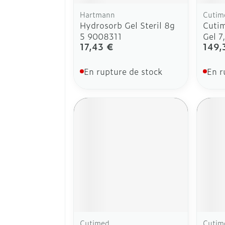
Hartmann
Cutim
Hydrosorb Gel Steril 8g
Cuti
5 9008311
Gel 
17,43 €
149,
En rupture de stock
En r
Cutimed
Cutim