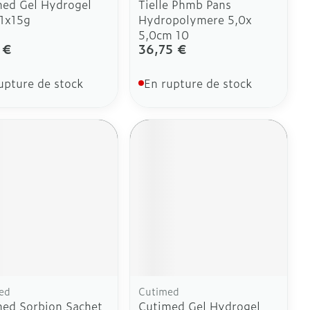
ed Gel Hydrogel
Tielle Phmb Pans
1x15g
Hydropolymere 5,0x
5,0cm 10
 €
36,75 €
upture de stock
En rupture de stock
ed
Cutimed
ed Sorbion Sachet
Cutimed Gel Hydrogel