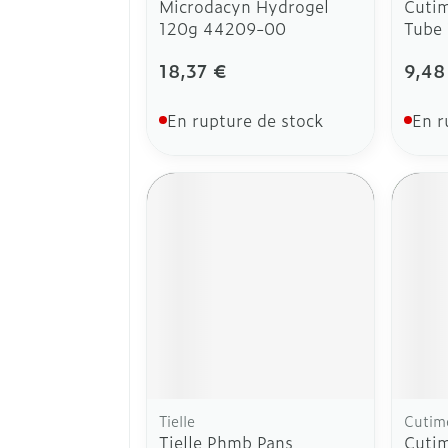
Microdacyn Hydrogel
Cutim
120g 44209-00
Tube 
18,37 €
9,48
En rupture de stock
En r
Tielle
Cutim
Tielle Phmb Pans
Cutim