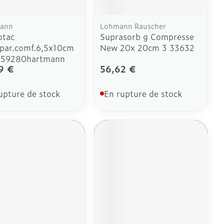
ann
Lohmann Rauscher
otac
Suprasorb g Compresse
par.comf.6,5x10cm
New 20x 20cm 3 33632
859280hartmann
9 €
56,62 €
upture de stock
En rupture de stock