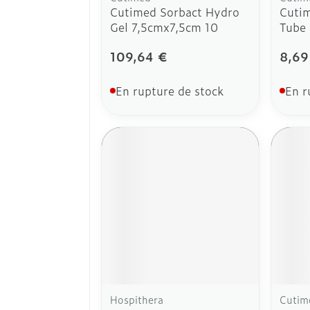
Cutimed Sorbact Hydro
Cutim
Gel 7,5cmx7,5cm 10
Tube 
109,64 €
8,69
En rupture de stock
En r
Hospithera
Cutim