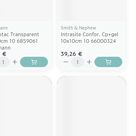
 plus
 plus
 et ustensiles de
Coude
Médications diverses
Autobronzants
age
Cheville et pieds
rs
ann
Smith & Nephew
Afficher plus
tac Transparent
Intrasite Confor. Cp+gel
Cheveux
Rasage
s
0cm 10 6859061
10x10cm 10 66000324
à paupières
mann
1 €
39,26 €
 plus
ité
Quantité
CBD
ent