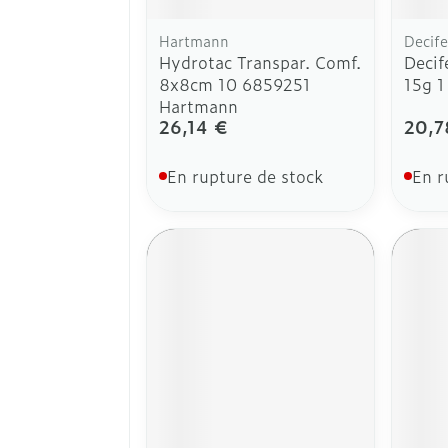
Hartmann
Decife
Hydrotac Transpar. Comf.
Decif
8x8cm 10 6859251
15g 1
Hartmann
26,14 €
20,7
En rupture de stock
En r