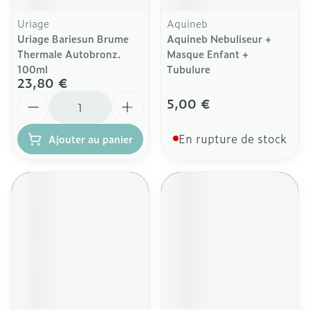
Uriage
Aquineb
Uriage Bariesun Brume
Aquineb Nebuliseur +
Thermale Autobronz.
Masque Enfant +
100ml
Tubulure
23,80 €
Quantité
5,00 €
En rupture de stock
Ajouter au panier