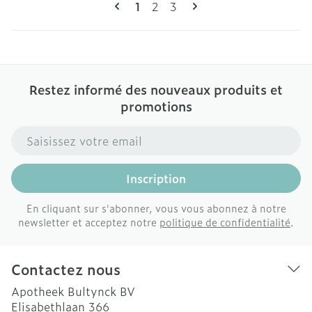
Pages
Vous lisez actuellement la page
Page
Page
1
2
3
Restez informé des nouveaux produits et
promotions
Adresse mail
Inscription
En cliquant sur s'abonner, vous vous abonnez à notre
newsletter et acceptez notre
politique de confidentialité
.
Contactez nous
Apotheek Bultynck BV
Elisabethlaan 366