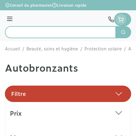
Aller au contenu
Conseil du pharmacien
Livraison rapide
Menu
Cherc
Rechercher
Accueil
/
Beauté, soins et hygiène
/
Protection solaire
/
Aut
Autobronzants
Filtre
Passer à la liste des produits
Prix
filter