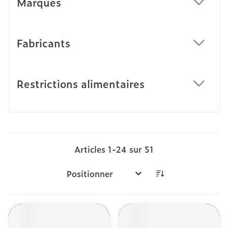
Marques
filter
Fabricants
filter
Restrictions alimentaires
filter
Articles
1
-
24
sur
51
Trier par: