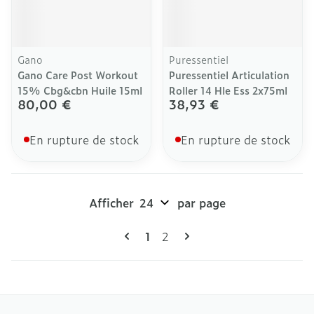
Gano
Puressentiel
Gano Care Post Workout
Puressentiel Articulation
15% Cbg&cbn Huile 15ml
Roller 14 Hle Ess 2x75ml
80,00 €
38,93 €
En rupture de stock
En rupture de stock
Afficher
par page
Pages
Vous lisez actuellement la pag
Page
1
2