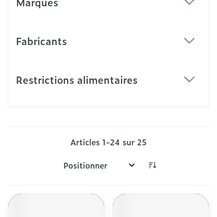
Marques
filter
Fabricants
filter
Restrictions alimentaires
filter
Articles
1
-
24
sur
25
Trier par: