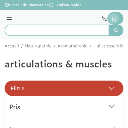
Aller au contenu
Conseil du pharmacien
Livraison rapide
Menu
Cherc
Rechercher
Accueil
/
Naturopathie
/
Aromathérapie
/
Huiles essentielle
articulations & muscles
Filtre
Passer à la liste des produits
Prix
filter