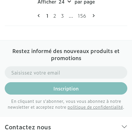
Afficher
par page
Pages
Vous lisez actuellement la page
Page
Page
Page
1
2
3
...
156
Restez informé des nouveaux produits et
promotions
Adresse mail
Inscription
En cliquant sur s'abonner, vous vous abonnez à notre
newsletter et acceptez notre
politique de confidentialité
.
Contactez nous