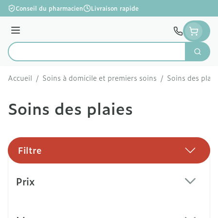
Aller au contenu
Conseil du pharmacien
Livraison rapide
Menu
Cherc
Rechercher
Accueil
/
Soins à domicile et premiers soins
/
Soins des plaie
Soins des plaies
Filtre
Passer à la liste des produits
Prix
filter