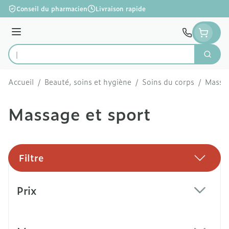
Aller au contenu
Conseil du pharmacien
Livraison rapide
Menu
Cherc
Rechercher
Accueil
/
Beauté, soins et hygiène
/
Soins du corps
/
Massag
Massage et sport
Filtre
Passer à la liste des produits
Prix
filter