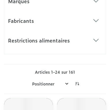
Marques
filter
Fabricants
filter
Restrictions alimentaires
filter
Articles
1
-
24
sur
161
Trier par: