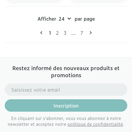
Afficher
par page
Pages
Vous lisez actuellement la page
Page
Page
Page
1
2
3
...
7
Restez informé des nouveaux produits et
promotions
Adresse mail
Inscription
En cliquant sur s'abonner, vous vous abonnez à notre
newsletter et acceptez notre
politique de confidentialité
.