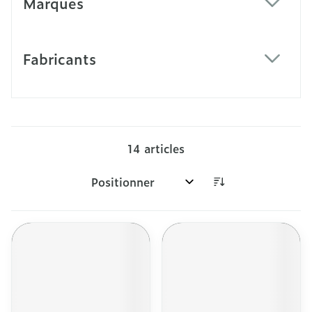
Marques
filter
Fabricants
filter
14
articles
Trier par: