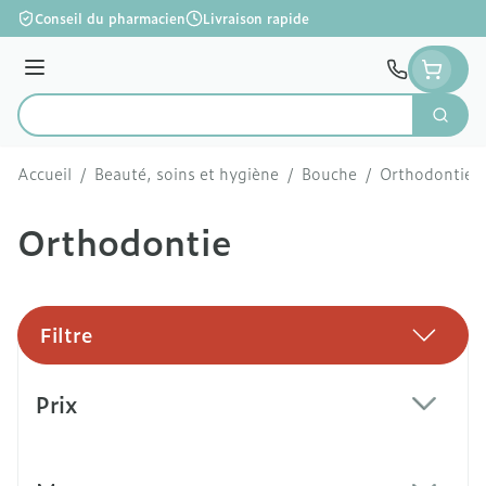
Aller au contenu
Conseil du pharmacien
Livraison rapide
Menu
Cherc
Rechercher
Accueil
/
Beauté, soins et hygiène
/
Bouche
/
Orthodontie
Orthodontie
Filtre
Passer à la liste des produits
Prix
filter