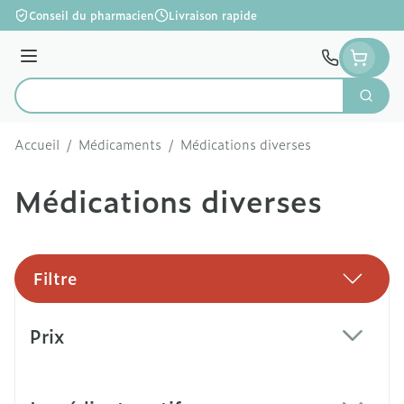
Aller au contenu
Conseil du pharmacien
Livraison rapide
Menu
Cherc
Rechercher
Accueil
/
Médicaments
/
Médications diverses
Médications diverses
Filtre
Passer à la liste des produits
Prix
filter