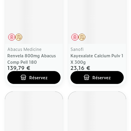
Médicament
Sur prescription
Médicament
Sur prescription
Abacus Medicine
Sanofi
Renvela 800mg Abacus
Kayexalate Calcium Pulv 1
Comp Pell 180
X 300g
139,79 €
23,16 €
Réservez
Réservez