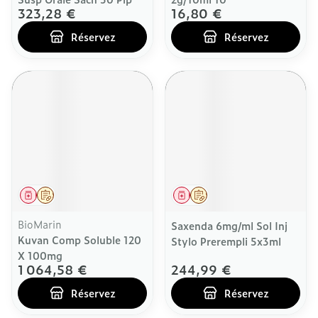
323,28 €
16,80 €
Réservez
Réservez
Médicament
Sur prescription
Médicament
Sur prescription
BioMarin
Saxenda 6mg/ml Sol Inj
Kuvan Comp Soluble 120
Stylo Prerempli 5x3ml
X 100mg
1 064,58 €
244,99 €
Réservez
Réservez