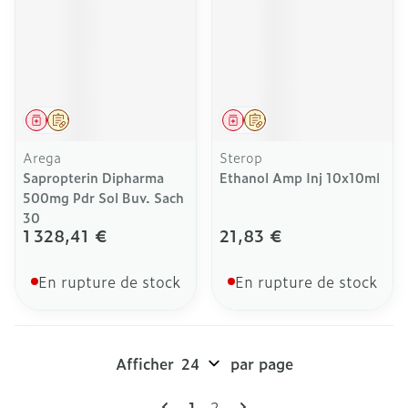
Médicament
Sur prescription
Médicament
Sur prescription
Arega
Sterop
Sapropterin Dipharma
Ethanol Amp Inj 10x10ml
500mg Pdr Sol Buv. Sach
30
1 328,41 €
21,83 €
En rupture de stock
En rupture de stock
Afficher
par page
Pages
Vous lisez actuellement la pag
Page
1
2