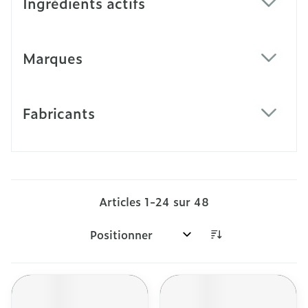
Ingrédients actifs
filter
Marques
filter
Fabricants
filter
Articles
1
-
24
sur
48
Trier par: