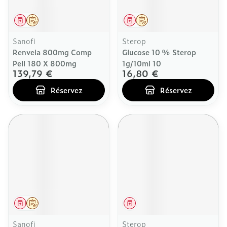
Médicament
Sur prescription
Médicament
Sur prescription
Sanofi
Sterop
Renvela 800mg Comp
Glucose 10 % Sterop
Pell 180 X 800mg
1g/10ml 10
139,79 €
16,80 €
Réservez
Réservez
Médicament
Sur prescription
Médicament
Sanofi
Sterop