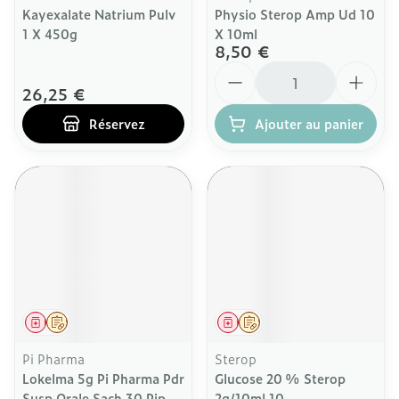
Kayexalate Natrium Pulv
Physio Sterop Amp Ud 10
1 X 450g
X 10ml
8,50 €
Quantité
26,25 €
Réservez
Ajouter au panier
Médicament
Sur prescription
Médicament
Sur prescription
Pi Pharma
Sterop
Lokelma 5g Pi Pharma Pdr
Glucose 20 % Sterop
Susp Orale Sach 30 Pip
2g/10ml 10