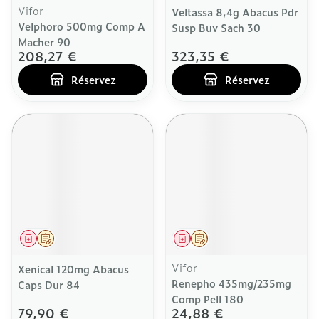
Vifor
Veltassa 8,4g Abacus Pdr
Velphoro 500mg Comp A
Susp Buv Sach 30
Macher 90
208,27 €
323,35 €
Réservez
Réservez
Médicament
Sur prescription
Médicament
Sur prescription
Vifor
Xenical 120mg Abacus
Renepho 435mg/235mg
Caps Dur 84
Comp Pell 180
79,90 €
24,88 €