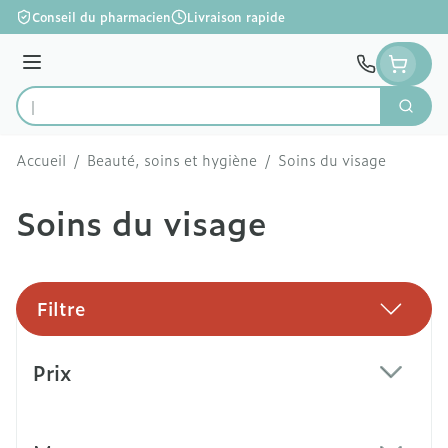
Aller au contenu
Conseil du pharmacien
Livraison rapide
Menu
Cherc
Rechercher
Accueil
/
Beauté, soins et hygiène
/
Soins du visage
Soins du visage
Filtre
Passer à la liste des produits
Prix
filter