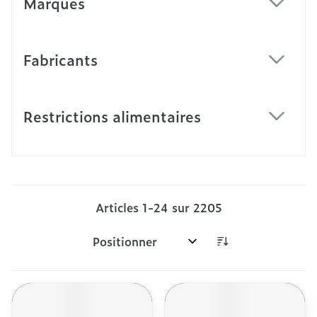
Marques
filter
Fabricants
filter
Restrictions alimentaires
filter
Articles
1
-
24
sur
2205
Trier par: