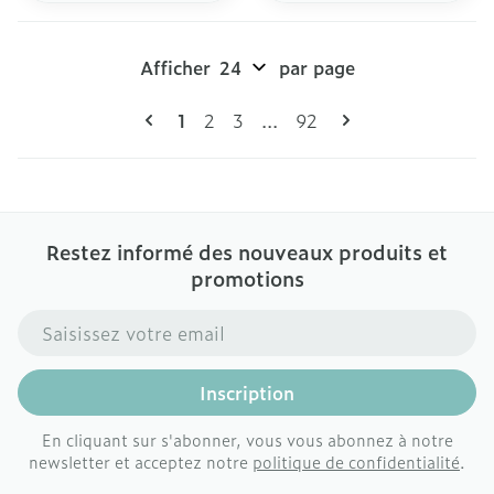
Afficher
par page
Pages
Vous lisez actuellement la page
Page
Page
Page
1
2
3
...
92
Restez informé des nouveaux produits et
promotions
Adresse mail
Inscription
En cliquant sur s'abonner, vous vous abonnez à notre
newsletter et acceptez notre
politique de confidentialité
.