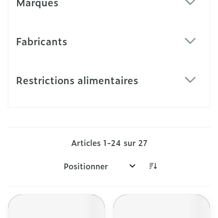
Marques
filter
Fabricants
filter
Restrictions alimentaires
filter
Articles
1
-
24
sur
27
Trier par: