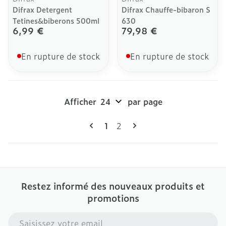
Difrax Detergent
Difrax Chauffe-bibaron S
Tetines&biberons 500ml
630
6,99 €
79,98 €
En rupture de stock
En rupture de stock
Afficher
par page
Pages
Vous lisez actuellement la pag
Page
1
2
Restez informé des nouveaux produits et
promotions
Adresse mail