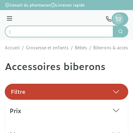
Aller au contenu
Conseil du pharmacien
Livraison rapide
Menu
Cherc
Rechercher
Accueil
/
Grossesse et enfants
/
Bébés
/
Biberons & accesso
Accessoires biberons
Filtre
Passer à la liste des produits
Prix
filter