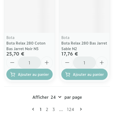
Bota
Bota
Bota Relax 280 Coton
Bota Relax 280 Bas Jarret
Bas Jarret Noir N5
Sable N2
25,70 €
17,76 €
Quantité
Quantité
Ajouter au panier
Ajouter au panier
Afficher
par page
Pages
Vous lisez actuellement la page
Page
Page
Page
1
2
3
...
124