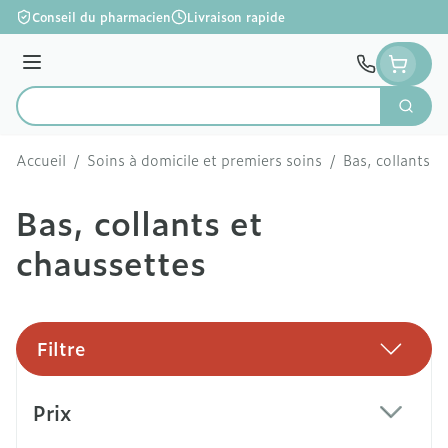
Aller au contenu
Conseil du pharmacien
Livraison rapide
Menu
Cherc
Rechercher
Accueil
/
Soins à domicile et premiers soins
/
Bas, collants e
Bas, collants et
chaussettes
Filtre
Passer à la liste des produits
Prix
filter