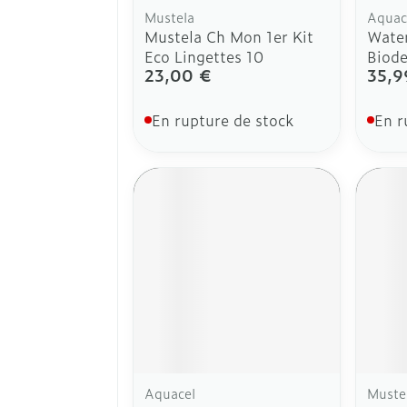
Mustela
Aquac
Mustela Ch Mon 1er Kit
Water
Eco Lingettes 10
Biod
23,00 €
35,9
En rupture de stock
En r
Aquacel
Muste