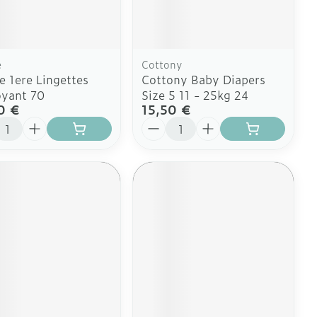
 plus
 plus
 et ustensiles de
Coude
Médications diverses
Autobronzants
age
Cheville et pieds
rs
e
Cottony
Afficher plus
e 1ere Lingettes
Cottony Baby Diapers
Cheveux
Rasage
s
oyant 70
Size 5 11 - 25kg 24
0 €
15,50 €
à paupières
ité
Quantité
 plus
CBD
ent