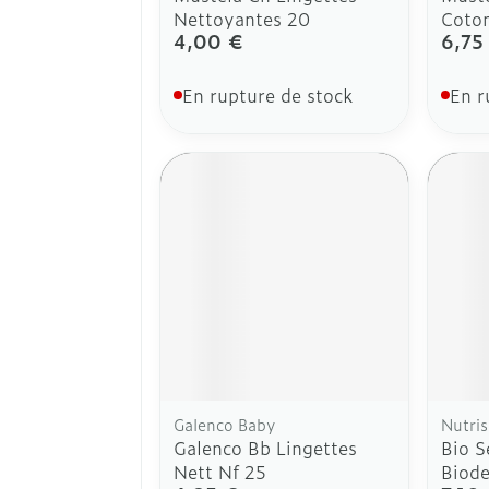
Nettoyantes 20
Coto
4,00 €
6,75
En rupture de stock
En r
Galenco Baby
Nutri
Galenco Bb Lingettes
Bio S
Nett Nf 25
Biode