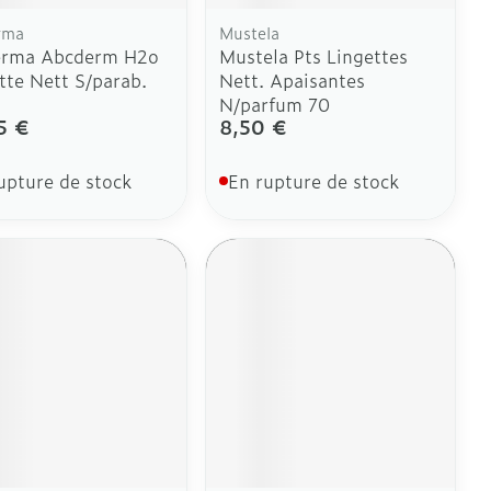
rma
Mustela
erma Abcderm H2o
Mustela Pts Lingettes
tte Nett S/parab.
Nett. Apaisantes
N/parfum 70
5 €
8,50 €
upture de stock
En rupture de stock