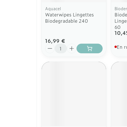
Aquacel
Biode
Waterwipes Lingettes
Biod
Biodegradable 240
Linge
60
10,4
16,99 €
Quantité
En r