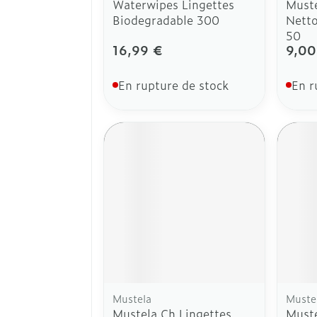
Waterwipes Lingettes
Muste
Biodegradable 300
Netto
50
16,99 €
9,00
En rupture de stock
En r
Mustela
Muste
Mustela Ch Lingettes
Muste