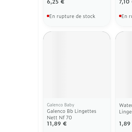
6,25 €
7,10
En rupture de stock
En r
Galenco Baby
Wate
Galenco Bb Lingettes
Linge
Nett Nf 70
11,89 €
1,89