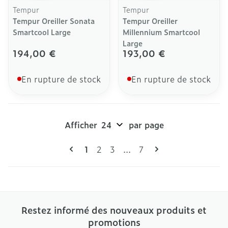
Tempur
Tempur
Tempur Oreiller Sonata
Tempur Oreiller
Smartcool Large
Millennium Smartcool
Large
194,00 €
193,00 €
En rupture de stock
En rupture de stock
Afficher
par page
Pages
Vous lisez actuellement la page
Page
Page
Page
1
2
3
...
7
Restez informé des nouveaux produits et
promotions