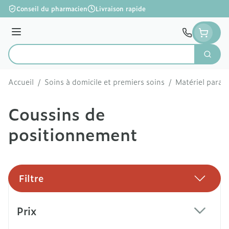
Aller au contenu
Conseil du pharmacien
Livraison rapide
Menu
Cherc
Rechercher
Accueil
/
Soins à domicile et premiers soins
/
Matériel param
Coussins de
positionnement
Filtre
Passer à la liste des produits
Prix
filter