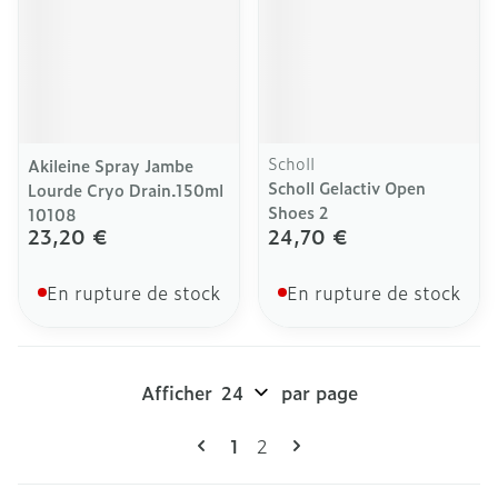
Scholl
Akileine Spray Jambe
Scholl Gelactiv Open
Lourde Cryo Drain.150ml
Shoes 2
10108
23,20 €
24,70 €
En rupture de stock
En rupture de stock
Afficher
par page
Pages
Vous lisez actuellement la pag
Page
1
2