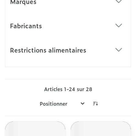
Marques
filter
Fabricants
filter
Restrictions alimentaires
filter
Articles
1
-
24
sur
28
Trier par: