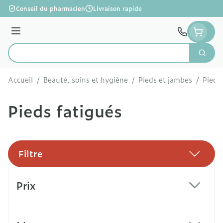
Aller au contenu
Conseil du pharmacien
Livraison rapide
Menu
Cherc
Rechercher
Accueil
/
Beauté, soins et hygiène
/
Pieds et jambes
/
Pieds
Pieds fatigués
Filtre
Passer à la liste des produits
Prix
filter