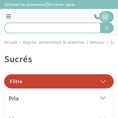
Aller au contenu
Conseil du pharmacien
Livraison rapide
Menu
Cherc
Rechercher
Accueil
/
Régime, alimentation & vitamines
/
Minceur
/
Subs
Sucrés
Filtre
Passer à la liste des produits
Prix
filter