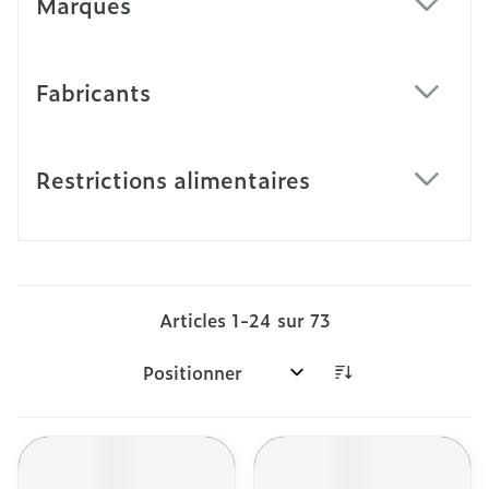
Marques
filter
Fabricants
filter
Restrictions alimentaires
filter
Articles
1
-
24
sur
73
Trier par: