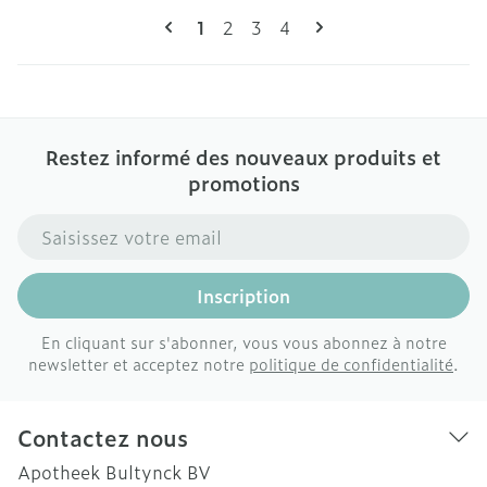
Pages
Vous lisez actuellement la page
Page
Page
Page
1
2
3
4
Restez informé des nouveaux produits et
promotions
Adresse mail
Inscription
En cliquant sur s'abonner, vous vous abonnez à notre
newsletter et acceptez notre
politique de confidentialité
.
Contactez nous
Apotheek Bultynck BV