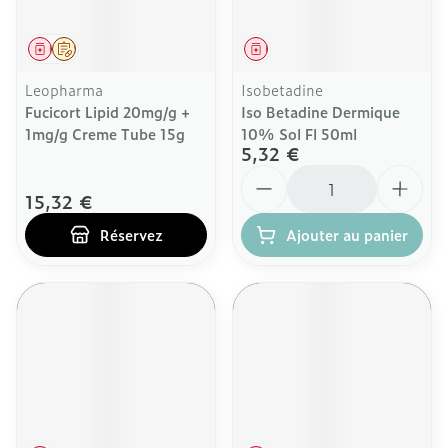
Médicament
Sur prescription
Médicament
Leopharma
Isobetadine
Fucicort Lipid 20mg/g +
Iso Betadine Dermique
1mg/g Creme Tube 15g
10% Sol Fl 50ml
5,32 €
Quantité
15,32 €
Réservez
Ajouter au panier