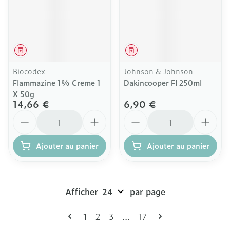
Médicament
Médicament
Biocodex
Johnson & Johnson
Flammazine 1% Creme 1
Dakincooper Fl 250ml
X 50g
14,66 €
6,90 €
Quantité
Quantité
Ajouter au panier
Ajouter au panier
Afficher
par page
Pages
Vous lisez actuellement la page
Page
Page
Page
1
2
3
...
17