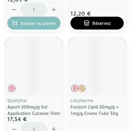
Quantité
12,20 €
Ajouter au panier
Réservez
Médicament
Médicament
Sur prescription
Qualiphar
Leopharma
Aporil 200mg/g Sol
Fucicort Lipid 20mg/g +
Application Cutanee 10ml
1mg/g Creme Tube 30g
17,54 €
Quantité