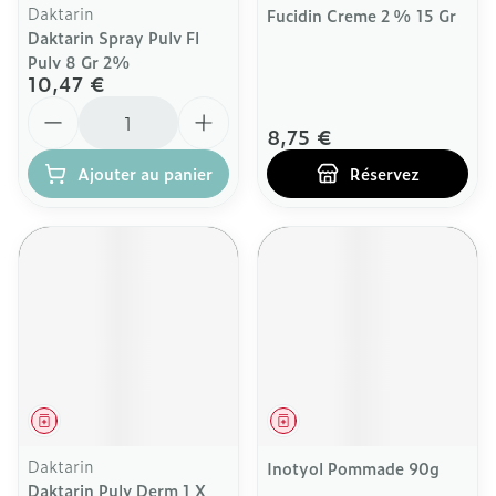
Daktarin
Fucidin Creme 2 % 15 Gr
Daktarin Spray Pulv Fl
Pulv 8 Gr 2%
10,47 €
Quantité
8,75 €
Ajouter au panier
Réservez
Médicament
Médicament
Daktarin
Inotyol Pommade 90g
Daktarin Pulv Derm 1 X