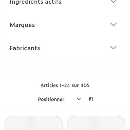
Ingrédients actifs
filter
Marques
filter
Fabricants
filter
Articles
1
-
24
sur
405
Trier par: