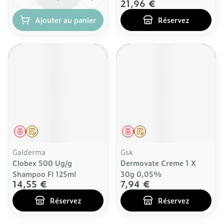
21,96 €
Ajouter au panier
Réservez
Médicament
Sur prescription
Médicament
Sur prescription
Galderma
Gsk
Clobex 500 Ug/g
Dermovate Creme 1 X
Shampoo Fl 125ml
30g 0,05%
14,55 €
7,94 €
Réservez
Réservez