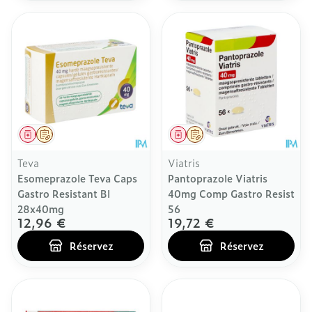
Médicament
Sur prescription
Médicament
Sur prescription
Teva
Viatris
Esomeprazole Teva Caps
Pantoprazole Viatris
Gastro Resistant Bl
40mg Comp Gastro Resist
28x40mg
56
12,96 €
19,72 €
Réservez
Réservez