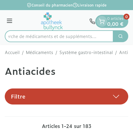
Diapositive 1 de 1
Aller au contenu
Conseil du pharmacien
Livraison rapide
0
0 articles
Menu
0,00 €
Recherche de médicaments et d
Cherc
Rechercher
Accueil
/
Médicaments
/
Système gastro-intestinal
/
Antiac
Antiacides
Filtre
Articles
1
-
24
sur
183