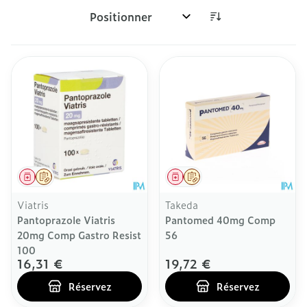
Trier par:
Médicament
Sur prescription
Médicament
Sur prescription
Viatris
Takeda
Pantoprazole Viatris
Pantomed 40mg Comp
20mg Comp Gastro Resist
56
100
16,31 €
19,72 €
Réservez
Réservez