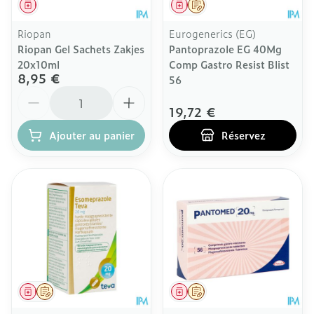
Médicament
Médicament
Sur prescription
Riopan
Eurogenerics (EG)
Riopan Gel Sachets Zakjes
Pantoprazole EG 40Mg
20x10ml
Comp Gastro Resist Blist
8,95 €
56
Quantité
19,72 €
Ajouter au panier
Réservez
Médicament
Sur prescription
Médicament
Sur prescription