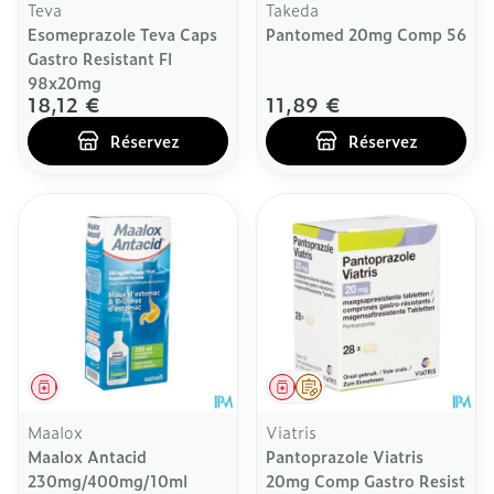
Teva
Takeda
Esomeprazole Teva Caps
Pantomed 20mg Comp 56
Gastro Resistant Fl
98x20mg
18,12 €
11,89 €
Réservez
Réservez
Médicament
Médicament
Sur prescription
Maalox
Viatris
Maalox Antacid
Pantoprazole Viatris
230mg/400mg/10ml
20mg Comp Gastro Resist