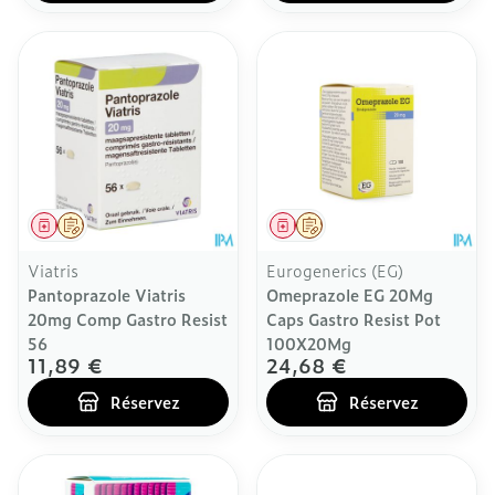
Médicament
Sur prescription
Médicament
Sur prescription
Viatris
Eurogenerics (EG)
Pantoprazole Viatris
Omeprazole EG 20Mg
20mg Comp Gastro Resist
Caps Gastro Resist Pot
56
100X20Mg
11,89 €
24,68 €
Réservez
Réservez