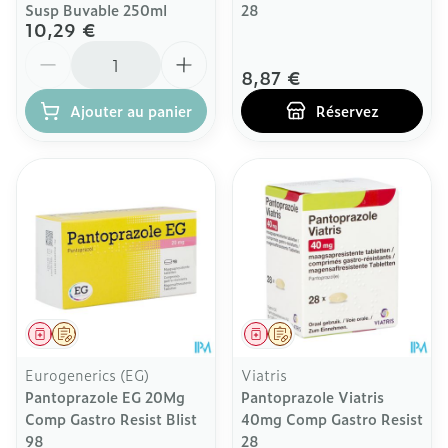
Susp Buvable 250ml
28
10,29 €
Quantité
8,87 €
Ajouter au panier
Réservez
Médicament
Sur prescription
Médicament
Sur prescription
Eurogenerics (EG)
Viatris
Pantoprazole EG 20Mg
Pantoprazole Viatris
Comp Gastro Resist Blist
40mg Comp Gastro Resist
98
28