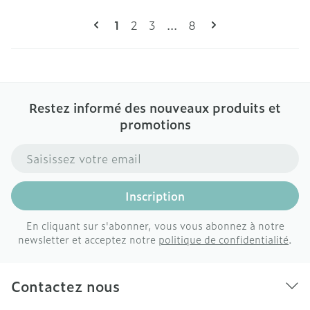
Pages
Vous lisez actuellement la page
Page
Page
Page
1
2
3
...
8
Restez informé des nouveaux produits et
promotions
Adresse mail
Inscription
En cliquant sur s'abonner, vous vous abonnez à notre
newsletter et acceptez notre
politique de confidentialité
.
Contactez nous