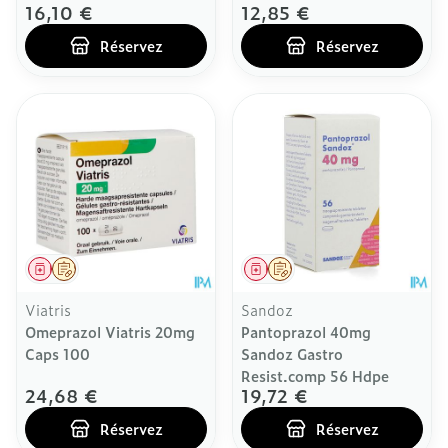
16,10 €
12,85 €
Réservez
Réservez
Médicament
Sur prescription
Médicament
Sur prescription
Viatris
Sandoz
Omeprazol Viatris 20mg
Pantoprazol 40mg
Caps 100
Sandoz Gastro
Resist.comp 56 Hdpe
24,68 €
19,72 €
Réservez
Réservez