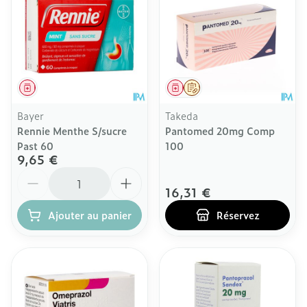
Médicament
Médicament
Sur prescription
Bayer
Takeda
Rennie Menthe S/sucre
Pantomed 20mg Comp
Past 60
100
9,65 €
Quantité
16,31 €
Ajouter au panier
Réservez