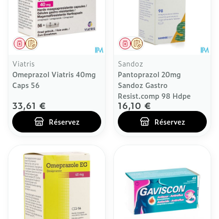
Médicament
Sur prescription
Médicament
Sur prescription
Viatris
Sandoz
Omeprazol Viatris 40mg
Pantoprazol 20mg
Caps 56
Sandoz Gastro
Resist.comp 98 Hdpe
33,61 €
16,10 €
Réservez
Réservez