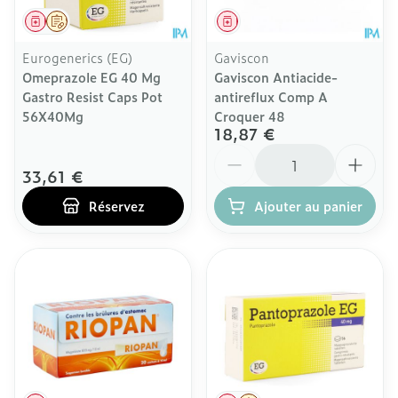
Médicament
Sur prescription
Médicament
Eurogenerics (EG)
Gaviscon
Omeprazole EG 40 Mg
Gaviscon Antiacide-
Gastro Resist Caps Pot
antireflux Comp A
56X40Mg
Croquer 48
18,87 €
Quantité
33,61 €
Réservez
Ajouter au panier