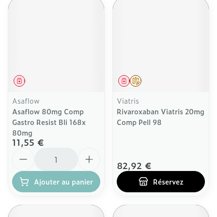
Médicament
Médicament
Sur prescription
Asaflow
Viatris
Asaflow 80mg Comp
Rivaroxaban Viatris 20mg
Gastro Resist Bli 168x
Comp Pell 98
80mg
11,55 €
Quantité
82,92 €
Ajouter au panier
Réservez