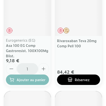
Médicament
Médicament
Sur prescription
Eurogenerics (EG)
Rivaroxaban Teva 20mg
Asa 100 EG Comp
Comp Pell 100
Gastroresist. 100X100Mg
Blist.
9,18 €
Quantité
84,42 €
Ajouter au panier
Réservez