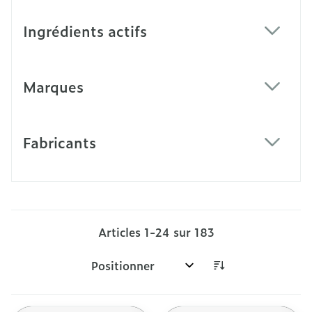
Ingrédients actifs
filter
Marques
filter
Fabricants
filter
Articles
1
-
24
sur
183
Trier par: