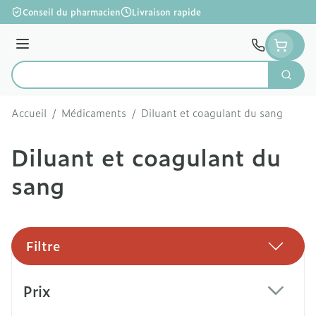
Aller au contenu
Conseil du pharmacien
Livraison rapide
Menu
Cherc
Rechercher
Accueil
/
Médicaments
/
Diluant et coagulant du sang
Diluant et coagulant du
sang
Filtre
Passer à la liste des produits
Prix
filter