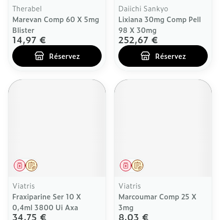
Therabel
Daiichi Sankyo
Marevan Comp 60 X 5mg
Lixiana 30mg Comp Pell
Blister
98 X 30mg
14,97 €
252,67 €
Réservez
Réservez
Médicament
Sur prescription
Médicament
Sur prescription
Viatris
Viatris
Fraxiparine Ser 10 X
Marcoumar Comp 25 X
0,4ml 3800 Ui Axa
3mg
34,75 €
8,03 €