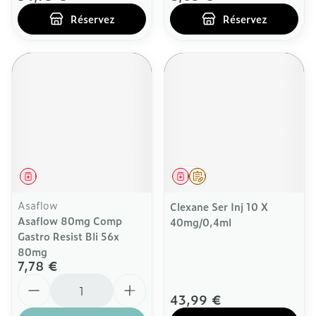
Réservez
Réservez
Médicament
Médicament
Sur prescription
Asaflow
Clexane Ser Inj 10 X
Asaflow 80mg Comp
40mg/0,4ml
Gastro Resist Bli 56x
80mg
7,78 €
Quantité
43,99 €