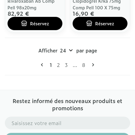
Rivaroxaban Ab Comp
Clopidogrel Krka 75mg
Pell 98x20mg
Comp Pell 100 X 75mg
82,92 €
16,90 €
Réservez
Réservez
Afficher
par page
Pages
Vous lisez actuellement la page
Page
Page
Page
1
2
3
...
8
Restez informé des nouveaux produits et
promotions
Adresse mail