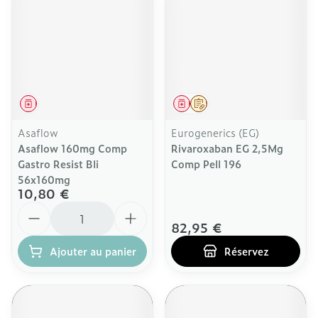
Médicament
Médicament
Sur prescription
Asaflow
Eurogenerics (EG)
Asaflow 160mg Comp
Rivaroxaban EG 2,5Mg
Gastro Resist Bli
Comp Pell 196
56x160mg
10,80 €
Quantité
82,95 €
Ajouter au panier
Réservez