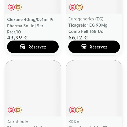
Médicament
Sur prescription
Médicament
Sur prescription
Eurogenerics (EG)
Clexane 40mg/0,4ml Pi
Ticagrelor EG 90Mg
Pharma Sol Inj Ser.
Comp Pell 168 Ud
Prer.10
43,99 €
66,12 €
Réservez
Réservez
Médicament
Sur prescription
Médicament
Sur prescription
Aurobindo
KRKA