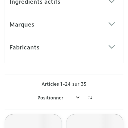
Ingrédients actifs
filter
Marques
filter
Fabricants
filter
Articles
1
-
24
sur
35
Trier par: