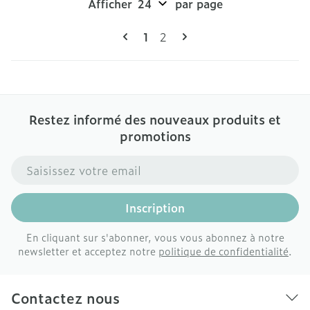
Afficher
par page
Pages
Vous lisez actuellement la pag
Page
1
2
Restez informé des nouveaux produits et
promotions
Adresse mail
Inscription
En cliquant sur s'abonner, vous vous abonnez à notre
newsletter et acceptez notre
politique de confidentialité
.
Contactez nous