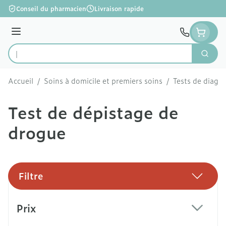
Aller au contenu
Conseil du pharmacien
Livraison rapide
Menu
Cherc
Rechercher
Accueil
/
Soins à domicile et premiers soins
/
Tests de diagno
Test de dépistage de
drogue
Filtre
Passer à la liste des produits
Prix
filter