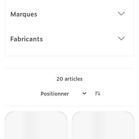
Marques
filter
Fabricants
filter
20
articles
Trier par: