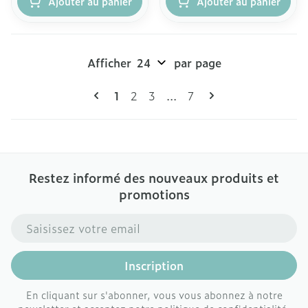
Ajouter au panier
Ajouter au panier
Afficher
par page
Pages
Vous lisez actuellement la page
Page
Page
Page
1
2
3
...
7
Restez informé des nouveaux produits et
promotions
Adresse mail
Inscription
En cliquant sur s'abonner, vous vous abonnez à notre