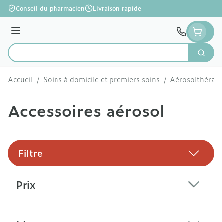
Aller au contenu
Conseil du pharmacien
Livraison rapide
Menu
Cherc
Rechercher
Accueil
/
Soins à domicile et premiers soins
/
Aérosolthérapi
Accessoires aérosol
Filtre
Passer à la liste des produits
Prix
filter