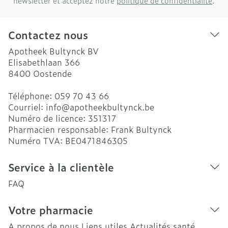
newsletter et acceptez notre
politique de confidentialité
.
Contactez nous
Apotheek Bultynck BV
Elisabethlaan 366
8400
Oostende
Téléphone:
059 70 43 66
Courriel:
info@
apotheekbultynck.be
Numéro de licence:
351317
Pharmacien responsable:
Frank Bultynck
Numéro TVA:
BE0471846305
Service à la clientèle
FAQ
Votre pharmacie
A propos de nous
Liens utiles
Actualités santé