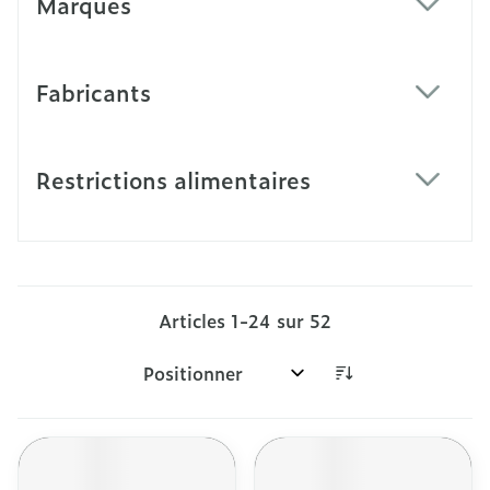
Marques
filter
Fabricants
filter
Restrictions alimentaires
filter
Articles
1
-
24
sur
52
Trier par: