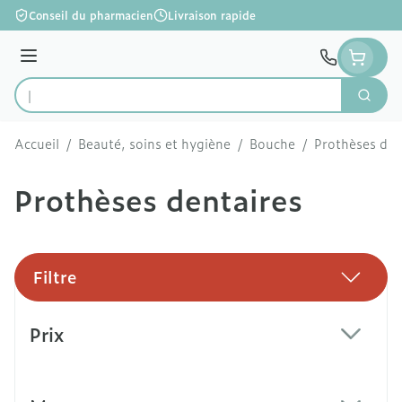
Aller au contenu
Conseil du pharmacien
Livraison rapide
Menu
Cherc
Rechercher
Accueil
/
Beauté, soins et hygiène
/
Bouche
/
Prothèses den
Prothèses dentaires
Filtre
Passer à la liste des produits
Prix
filter