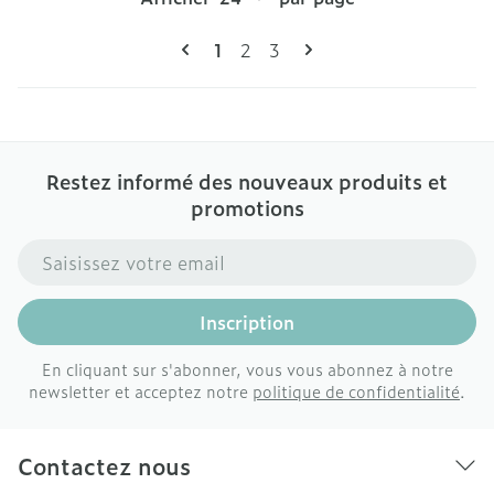
Pages
Vous lisez actuellement la page
Page
Page
1
2
3
Restez informé des nouveaux produits et
promotions
Adresse mail
Inscription
En cliquant sur s'abonner, vous vous abonnez à notre
newsletter et acceptez notre
politique de confidentialité
.
Contactez nous