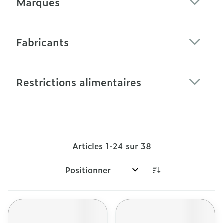
Marques
filter
Fabricants
filter
Restrictions alimentaires
filter
Articles
1
-
24
sur
38
Trier par: