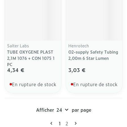
Salter Labs
Henrotech
TUBE OXYGENE PLAST
O2-supply Safety Tubing
2,1M 1076 + CON 1075 1
2,00m 6 Star Lumen
PC
4,34 €
3,03 €
En rupture de stock
En rupture de stock
Afficher
par page
Pages
Vous lisez actuellement la pag
Page
1
2