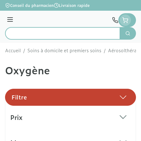
Aller au contenu
Conseil du pharmacien
Livraison rapide
Menu
Cherc
Rechercher
Accueil
/
Soins à domicile et premiers soins
/
Aérosolthérapi
Oxygène
Filtre
Passer à la liste des produits
Prix
filter