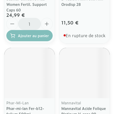
Women Fertil. Support
Orodisp 28
Caps 60
24,99 €
Quantité
11,50 €
En rupture de stock
Ajouter au panier
Phar-Mi-Lan
Mannavital
Phar-mi-lan Fer-b12-
Mannavital Acide Folique
folium 500ml
Platinum V-caps 90