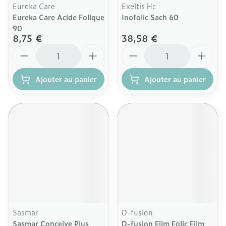
Eureka Care
Exeltis Hc
Eureka Care Acide Folique
Inofolic Sach 60
90
8,75 €
38,58 €
Quantité
Quantité
Ajouter au panier
Ajouter au panier
Sasmar
D-fusion
Sasmar Conceive Plus
D-fusion Film Folic Film