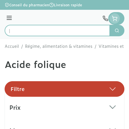
Aller au contenu
Conseil du pharmacien
Livraison rapide
Menu
Cherc
Rechercher
Accueil
/
Régime, alimentation & vitamines
/
Vitamines et c
Acide folique
Filtre
Passer à la liste des produits
Prix
filter