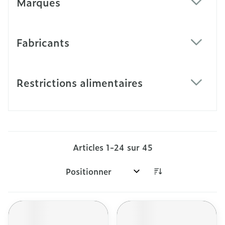
Marques
filter
Fabricants
filter
Restrictions alimentaires
filter
Articles
1
-
24
sur
45
Trier par: