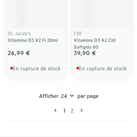
Dr. Jacob's
CBF
Vitamine D3 K2 Fl 20ml
Vitamine D3 K2 Cbf
Softgels 60
26,99 €
39,90 €
En rupture de stock
En rupture de stock
Afficher
par page
Pages
Vous lisez actuellement la pag
Page
1
2