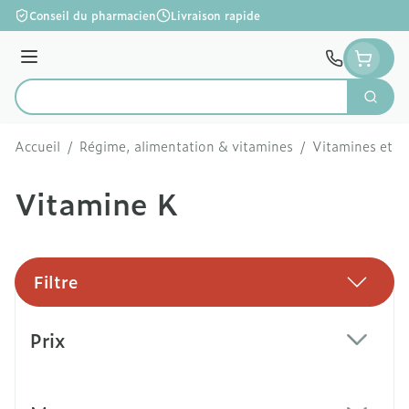
Aller au contenu
Conseil du pharmacien
Livraison rapide
Menu
Cherc
Rechercher
Accueil
/
Régime, alimentation & vitamines
/
Vitamines et c
Vitamine K
Filtre
Passer à la liste des produits
Prix
filter