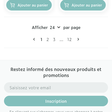
Ajouter au panier
Ajouter au panier
Afficher
par page
Pages
Vous lisez actuellement la page
Page
Page
Page
1
2
3
...
12
Restez informé des nouveaux produits et
promotions
Adresse mail
Inscription
En cliquant sur s'abonner, vous vous abonnez à notre