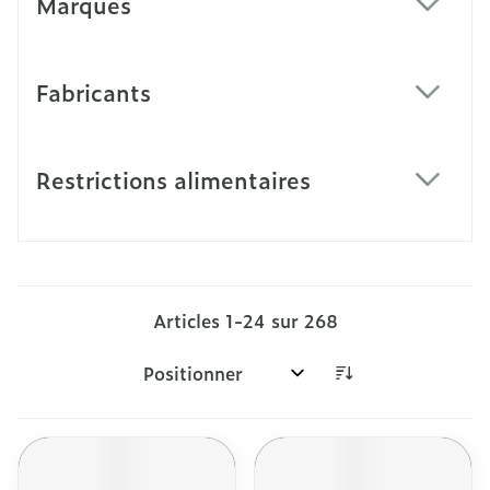
Marques
filter
Fabricants
filter
Restrictions alimentaires
filter
Articles
1
-
24
sur
268
Trier par: