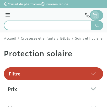
Aller au contenu
Conseil du pharmacien
Livraison rapide
Menu
Cherc
Rechercher
Accueil
/
Grossesse et enfants
/
Bébés
/
Soins et hygiene
/
Protection solaire
Filtre
Passer à la liste des produits
Prix
filter