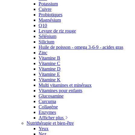
Potassium
Cuivre
Probiotiques
Magnésium
Q10
Levure de riz rouge
Sélénium
Silicium
Huile de poisson - omega 3-6-9 - acides gras
Zinc
Vitamine B
Vitamine C
Vitamine D
Vitamine E
Vitamine K
Multi vitamines et minéraux
Vitamines pour enfants
Glucosamine
Curcuma
Collagène
Enzymes
Afficher plus
Nutrithérapie et bien-être
Yeux
Nez