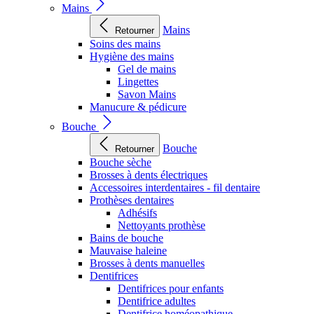
Mains
Mains
Retourner
Soins des mains
Hygiène des mains
Gel de mains
Lingettes
Savon Mains
Manucure & pédicure
Bouche
Bouche
Retourner
Bouche sèche
Brosses à dents électriques
Accessoires interdentaires - fil dentaire
Prothèses dentaires
Adhésifs
Nettoyants prothèse
Bains de bouche
Mauvaise haleine
Brosses à dents manuelles
Dentifrices
Dentifrices pour enfants
Dentifrice adultes
Dentifrice homéopathique