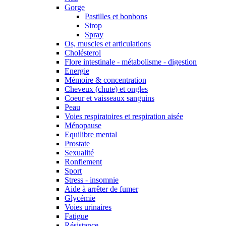
Gorge
Pastilles et bonbons
Sirop
Spray
Os, muscles et articulations
Cholésterol
Flore intestinale - métabolisme - digestion
Energie
Mémoire & concentration
Cheveux (chute) et ongles
Coeur et vaisseaux sanguins
Peau
Voies respiratoires et respiration aisée
Ménopause
Equilibre mental
Prostate
Sexualité
Ronflement
Sport
Stress - insomnie
Aide à arrêter de fumer
Glycémie
Voies urinaires
Fatigue
Résistance