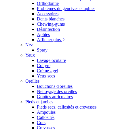
Orthodontie
Problèmes de gencives et aphtes
Accessoires
Dents blanches
Chewing-gums
Désinfection
Aphtes
Afficher plus
Nez
Spray
Yeux
Lavage oculaire
Collyre
Crème - gel
Yeux secs
Oreilles
Bouchons d'oreilles
Nettoyage des oreilles
Gouttes auriculaires
Pieds et jambes
Pieds secs, callosités et crevasses
Ampoules
Callosités
Cors
Crevasses