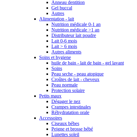
Anneau dentition
Gel buccal
Autres
Alimentation - lait
Nutrition médicale 0-1 an
Nutrition médicale >1 an
Distributeur lait poudre
Lait 0-6 mois
Lait > 6 mois
Autres aliments
Soins et hygiene
huile de bain - lait de bain - gel lavant
Soins
Peau seche - peau atopique
Croûtes de lait - cheveux
Peau normale
Protection solaire
Petits maux
Dégager le nez
Crampes intestinales
Réhydratation orale
Accessoires
Ciseaux bébes
Peigne et brosse bébé
Lunettes soleil