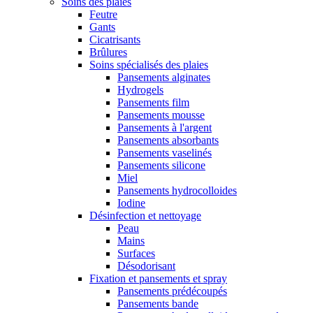
Soins des plaies
Feutre
Gants
Cicatrisants
Brûlures
Soins spécialisés des plaies
Pansements alginates
Hydrogels
Pansements film
Pansements mousse
Pansements à l'argent
Pansements absorbants
Pansements vaselinés
Pansements silicone
Miel
Pansements hydrocolloides
Iodine
Désinfection et nettoyage
Peau
Mains
Surfaces
Désodorisant
Fixation et pansements et spray
Pansements prédécoupés
Pansements bande