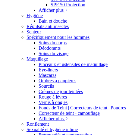
SPF 50 Protection
Afficher plus
Hygiène
Bain et douche
Répulsifs anti-insectes
Senteur
Spécifiquement pour les hommes
Soins du corps
Déodorants
Soins du visage
Maquillage
Pinceaux et ustensiles de maquillage
Eye-liners
Mascaras
Ombres à paupières
Sourcils
Crèmes de jour teintées
Rouge à lèvres
Vernis à ongles
Fonds de Teint | Correcteurs de teint | Poudres
Correcteur de teint - camouflage
Afficher plus
Ronflement
Sexualité et hygiène intime
Préservatifs et contraception