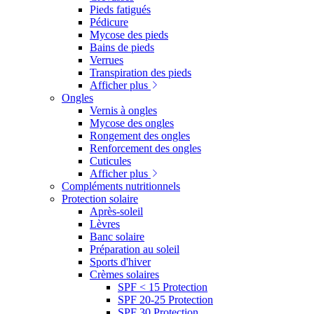
Pieds fatigués
Pédicure
Mycose des pieds
Bains de pieds
Verrues
Transpiration des pieds
Afficher plus
Ongles
Vernis à ongles
Mycose des ongles
Rongement des ongles
Renforcement des ongles
Cuticules
Afficher plus
Compléments nutritionnels
Protection solaire
Après-soleil
Lèvres
Banc solaire
Préparation au soleil
Sports d'hiver
Crèmes solaires
SPF < 15 Protection
SPF 20-25 Protection
SPF 30 Protection