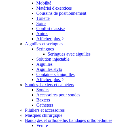
Mobilité
Matériel d'exercices
Coussins de positionnement
Toilette
Soins
Confort d'assise
Autres
Afficher plus
Aiguilles et seringues
Seringues
Seringues avec aiguilles
Solution injectable
Aiguilles
Aiguilles stylo
Containers à aiguilles
Afficher plus
Sondes, baxters et cathéters
Sondes
Accessoires pour sondes
Baxters
Catheters
Piluliers et accessoires
Masques chirurgique
Bandages et orthopédie: bandages orthopédiques
Ventre