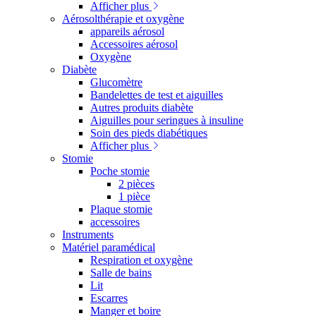
Afficher plus
Aérosolthérapie et oxygène
appareils aérosol
Accessoires aérosol
Oxygène
Diabète
Glucomètre
Bandelettes de test et aiguilles
Autres produits diabète
Aiguilles pour seringues à insuline
Soin des pieds diabétiques
Afficher plus
Stomie
Poche stomie
2 pièces
1 pièce
Plaque stomie
accessoires
Instruments
Matériel paramédical
Respiration et oxygène
Salle de bains
Lit
Escarres
Manger et boire