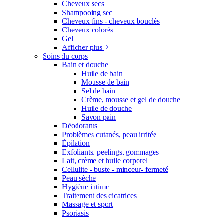
Cheveux secs
Shampooing sec
Cheveux fins - cheveux bouclés
Cheveux colorés
Gel
Afficher plus
Soins du corps
Bain et douche
Huile de bain
Mousse de bain
Sel de bain
Crème, mousse et gel de douche
Huile de douche
Savon pain
Déodorants
Problèmes cutanés, peau irritée
Épilation
Exfoliants, peelings, gommages
Lait, crème et huile corporel
Cellulite - buste - minceur- fermeté
Peau sèche
Hygiène intime
Traitement des cicatrices
Massage et sport
Psoriasis