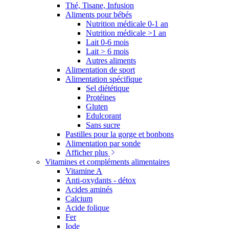
Thé, Tisane, Infusion
Aliments pour bébés
Nutrition médicale 0-1 an
Nutrition médicale >1 an
Lait 0-6 mois
Lait > 6 mois
Autres aliments
Alimentation de sport
Alimentation spécifique
Sel diététique
Protéines
Gluten
Edulcorant
Sans sucre
Pastilles pour la gorge et bonbons
Alimentation par sonde
Afficher plus
Vitamines et compléments alimentaires
Vitamine A
Anti-oxydants - détox
Acides aminés
Calcium
Acide folique
Fer
Iode