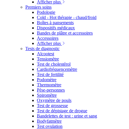
Afficher plus
Premiers soins
Podologie
Cold - Hot thérapie - chaud/froid
Boîtes à pansements
Dispositifs médicaux
Bandes de plâtre et accessoires
Accessoires
Afficher plus
Tests de diagnostic
Alcootest
Tensiomètre
Test de cholestérol
Cardiofréquencemètre
Test de fertilité
Podomètre
Thermomètre
Pèse-personnes
Spiromètre
Oxymètre de pouls
Test de grossesse
Test de dépistage de drogue
Bandelettes de test : urine et sang
Bodyfatmètre
Test ovulation