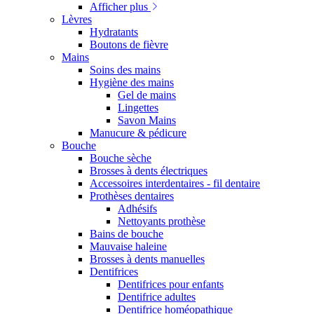
Afficher plus
Lèvres
Hydratants
Boutons de fièvre
Mains
Soins des mains
Hygiène des mains
Gel de mains
Lingettes
Savon Mains
Manucure & pédicure
Bouche
Bouche sèche
Brosses à dents électriques
Accessoires interdentaires - fil dentaire
Prothèses dentaires
Adhésifs
Nettoyants prothèse
Bains de bouche
Mauvaise haleine
Brosses à dents manuelles
Dentifrices
Dentifrices pour enfants
Dentifrice adultes
Dentifrice homéopathique