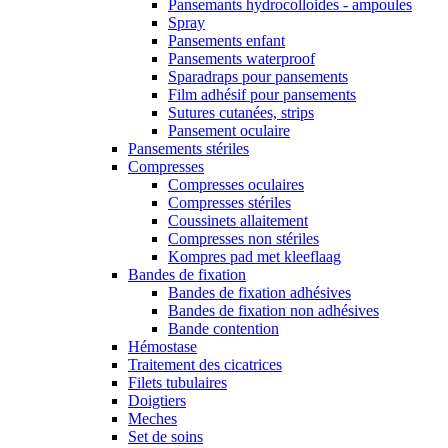
Pansemants hydrocolloides - ampoules
Spray
Pansements enfant
Pansements waterproof
Sparadraps pour pansements
Film adhésif pour pansements
Sutures cutanées, strips
Pansement oculaire
Pansements stériles
Compresses
Compresses oculaires
Compresses stériles
Coussinets allaitement
Compresses non stériles
Kompres pad met kleeflaag
Bandes de fixation
Bandes de fixation adhésives
Bandes de fixation non adhésives
Bande contention
Hémostase
Traitement des cicatrices
Filets tubulaires
Doigtiers
Meches
Set de soins