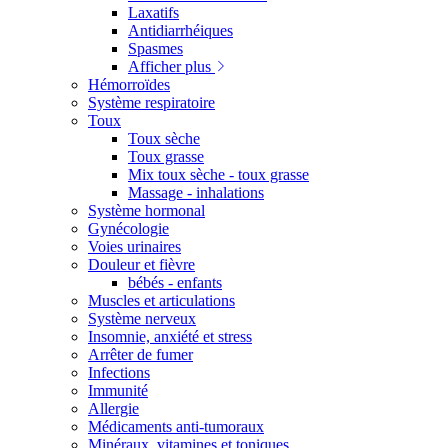
Laxatifs
Antidiarrhéiques
Spasmes
Afficher plus
Hémorroïdes
Système respiratoire
Toux
Toux sèche
Toux grasse
Mix toux sèche - toux grasse
Massage - inhalations
Système hormonal
Gynécologie
Voies urinaires
Douleur et fièvre
bébés - enfants
Muscles et articulations
Système nerveux
Insomnie, anxiété et stress
Arrêter de fumer
Infections
Immunité
Allergie
Médicaments anti-tumoraux
Minéraux, vitamines et toniques