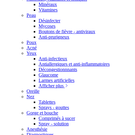
Minéraux
Vitamines
Peau
Désinfecter
Mycoses
Boutons de fièvre - antiviraux
Anti-prurigneux
Poux
Acné
Yeux
Anti-infectieux
Antiallergiques et anti-inflammatoires
Décongestionnnants
Glaucome
Larmes artificielles
Afficher plus
Oreille
Nez
Tablettes
Sprays - gouttes
Gorge et bouche
Comprimés à sucer
Spray - solution
Anesthésie
Diagnostiques