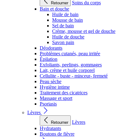
Soins du corps
Retourner
Bain et douche
Huile de bain
Mousse de bain
Sel de bain
Crème, mousse et gel de douche
Huile de douche
Savon pain
Déodorants
Problèmes cutanés, peau irritée
Épilation
Exfoliants, peelings, gommages
Lait, crème et huile corporel
Cellulite - buste - minceur- fermeté
Peau sèche
Hygiène intime
Traitement des cicatrices
Massage et sport
Psoriasis
Lèvres
Lèvres
Retourner
Hydratants
Boutons de fièvre