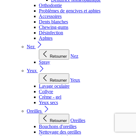
Orthodontie
Problèmes de gencives et aphtes
Accessoires
Dents blanches
Chewing-gums
Désinfection
Aphtes
Nez
Nez
Retourner
Spray
Yeux
Yeux
Retourner
Lavage oculaire
Collyre
Crème - gel
Yeux secs
Oreilles
Oreilles
Retourner
Bouchons d'oreilles
Nettoyage des oreilles