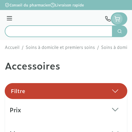
Aller au contenu
Conseil du pharmacien
Livraison rapide
Menu
Cherc
Rechercher
Accueil
/
Soins à domicile et premiers soins
/
Soins à domicil
Accessoires
Filtre
Passer à la liste des produits
Prix
filter