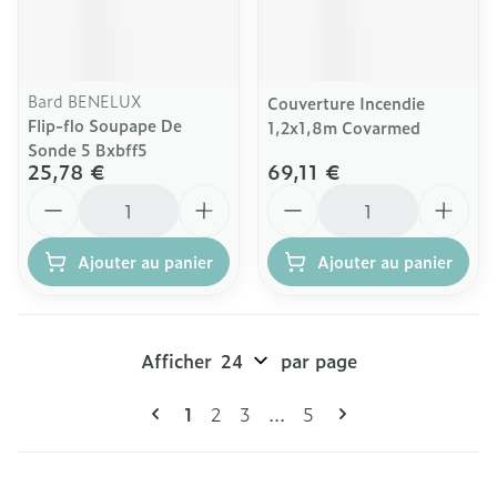
Bard BENELUX
Couverture Incendie
Flip-flo Soupape De
1,2x1,8m Covarmed
Sonde 5 Bxbff5
25,78 €
69,11 €
Quantité
Quantité
Ajouter au panier
Ajouter au panier
Afficher
par page
Pages
Vous lisez actuellement la page
Page
Page
Page
1
2
3
...
5