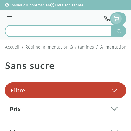
Aller au contenu
Conseil du pharmacien
Livraison rapide
Menu
Cherc
Rechercher
Accueil
/
Régime, alimentation & vitamines
/
Alimentation
/
Sans sucre
Filtre
Passer à la liste des produits
Prix
filter