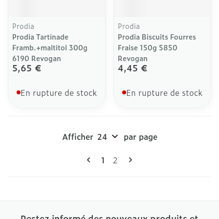
Prodia
Prodia
Prodia Tartinade
Prodia Biscuits Fourres
Framb.+maltitol 300g
Fraise 150g 5850
6190 Revogan
Revogan
5,65 €
4,45 €
En rupture de stock
En rupture de stock
Afficher
par page
Pages
Vous lisez actuellement la pag
Page
1
2
Restez informé des nouveaux produits et