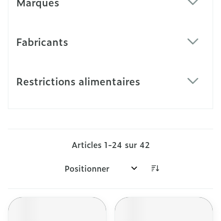
Marques
filter
Fabricants
filter
Restrictions alimentaires
filter
Articles
1
-
24
sur
42
Trier par: