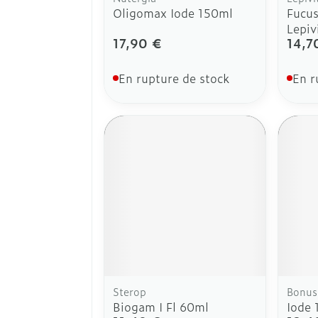
Oligomax Iode 150ml
Fucus
Lepiv
17,90 €
14,7
En rupture de stock
En r
Sterop
Bonus
Biogam I Fl 60ml
Iode