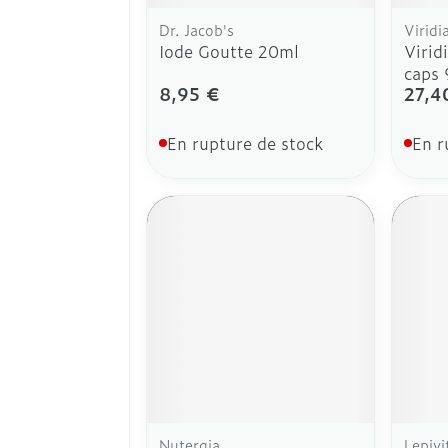
Dr. Jacob's
Viridi
Iode Goutte 20ml
Virid
caps 
8,95 €
27,4
En rupture de stock
En r
Nutergia
Lepivi