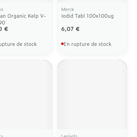
an
Merck
ian Organic Kelp V-
Iodid Tabl 100x100ug
90
0 €
6,07 €
upture de stock
En rupture de stock
ts
Lepivits