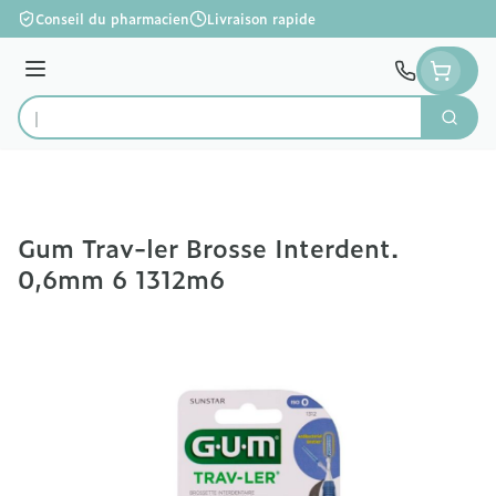
Aller au contenu
Conseil du pharmacien
Livraison rapide
Menu
Cherc
Rechercher
Gum Trav-ler Brosse Interdent.
0,6mm 6 1312m6